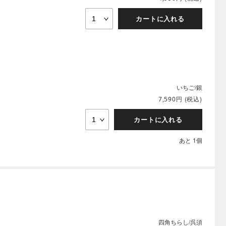
カートに入れる
いちご/銀
円
(税込)
7,590
カートに入れる
あと 1個
四角ちらし/呉須