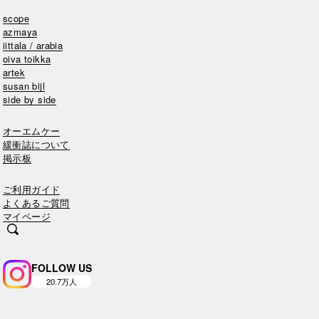
scope
azmaya
iittala / arabia
oiva toikka
artek
susan bijl
side by side
オーエムケー
緩衝誌について
掲示板
ご利用ガイド
よくあるご質問
マイページ
FOLLOW US