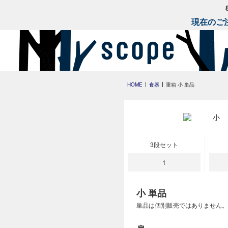
現在のご注
HOME
食器
重箱 小 単品
小
3段セット
1
小 単品
単品は個別販売ではありません。