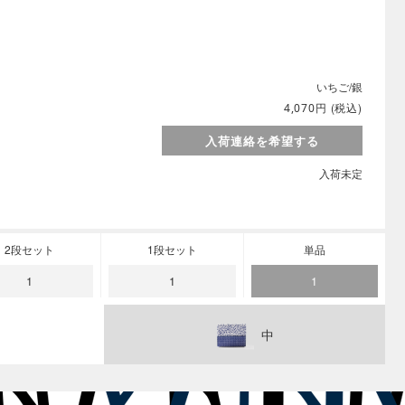
いちご/銀
円
(税込)
4,070
入荷連絡を希望する
入荷未定
2段セット
1段セット
単品
1
1
1
中