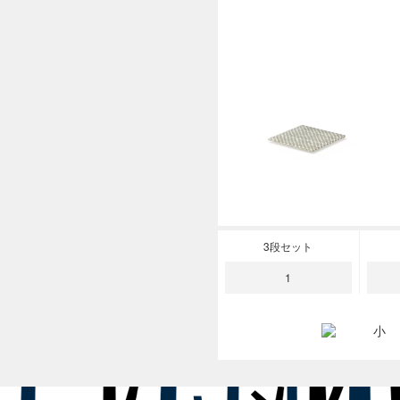
3段セット
1
小