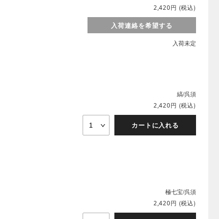
円
(税込)
2,420
入荷連絡を希望する
入荷未定
縞/呉須
円
(税込)
2,420
カートに入れる
極七宝/呉須
円
(税込)
2,420