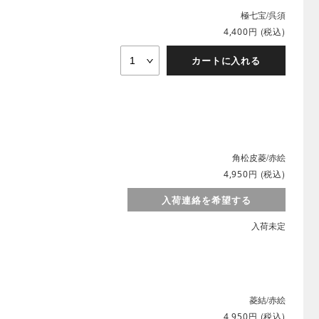
極七宝/呉須
円
(税込)
4,400
カートに入れる
角松皮菱/赤絵
円
(税込)
4,950
入荷連絡を希望する
入荷未定
菱結/赤絵
円
(税込)
4,950