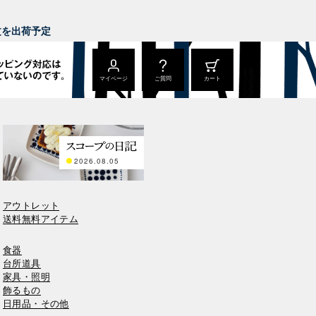
。
注文を出荷予定
マイページ
ご質問
カート
2026.08.05
アウトレット
送料無料アイテム
食器
台所道具
家具・照明
飾るもの
日用品・その他