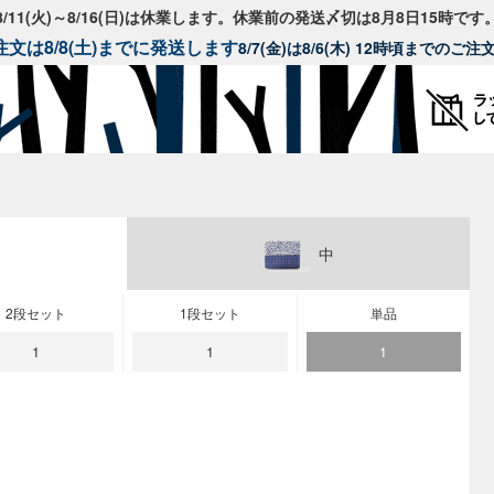
8/11(火)～8/16(日)は休業します。休業前の発送〆切は8月8日15時です
文は8/8(土)までに発送します
8/7(金)は8/6(木) 12時頃までのご
中
2段セット
1段セット
単品
1
1
1