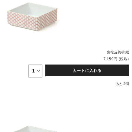
角松皮菱/赤絵
円
(税込)
7,150
カートに入れる
あと 5個