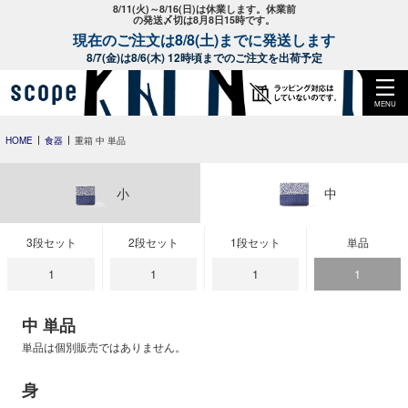
8/11(火)～8/16(日)は休業します。休業前
の発送〆切は8月8日15時です。
現在のご注文は8/8(土)までに発送します
8/7(金)は8/6(木) 12時頃までのご注文を出荷予定
MENU
HOME
食器
重箱 中 単品
小
中
3段セット
2段セット
1段セット
単品
1
1
1
1
中 単品
単品は個別販売ではありません。
身