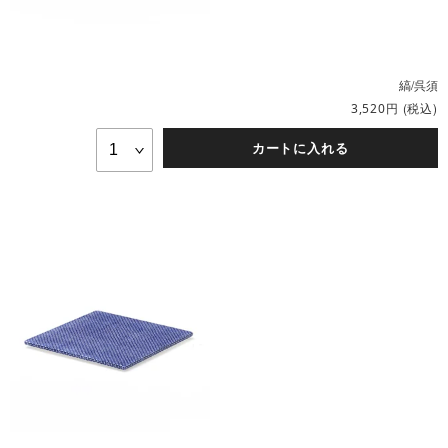
縞/呉須
円
(税込)
3,520
カートに入れる