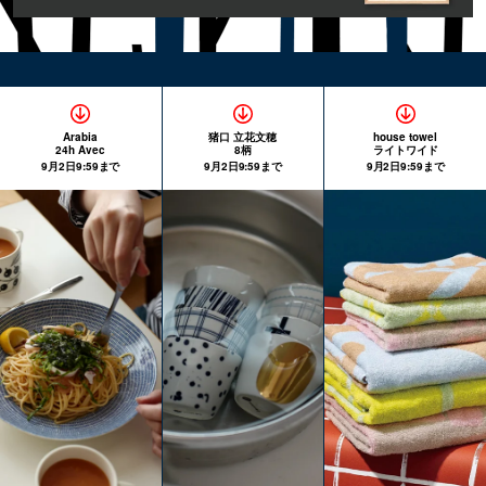
Arabia
猪口 立花文穂
house towel
24h Avec
8柄
ライトワイド
9月2日9:59まで
9月2日9:59まで
9月2日9:59まで