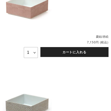
菱結/赤絵
円
(税込)
7,150
カートに入れる