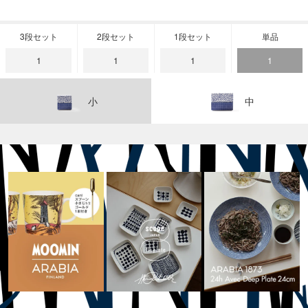
3段セット
2段セット
1段セット
単品
1
1
1
1
小
中