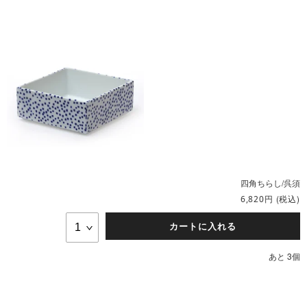
四角ちらし/呉須
円
(税込)
6,820
カートに入れる
あと 3個