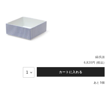
縞/呉須
円
(税込)
6,820
カートに入れる
あと 5個