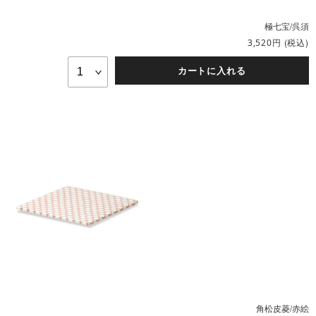
極七宝/呉須
円
(税込)
3,520
カートに入れる
角松皮菱/赤絵