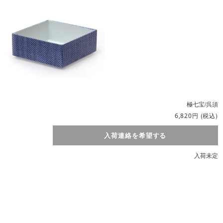
極七宝/呉須
円
(税込)
6,820
入荷連絡を希望する
入荷未定