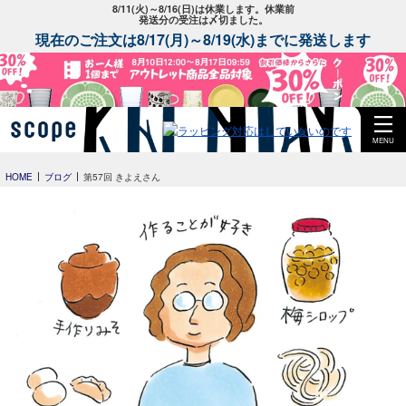
8/11(火)～8/16(日)は休業します。休業前
発送分の受注は〆切ました。
現在のご注文は8/17(月)～8/19(水)までに発送します
MENU
HOME
ブログ
第57回 きよえさん