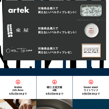
Arabia
猪口 立花文穂
house towel
24h Avec
8柄
ライトワイド
9月2日9:59まで
9月2日9:59まで
9月2日9:59まで