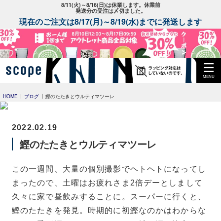
8/11(火)～8/16(日)は休業します。休業前
発送分の受注は〆切ました。
現在のご注文は8/17(月)～8/19(水)までに発送します
MENU
HOME
ブログ
鰹のたたきとウルティマツーレ
2022.02.19
鰹のたたきとウルティマツーレ
この一週間、大量の個別撮影でヘトヘトになってし
まったので、土曜はお疲れさま2倍デーとしまして
久々に家で昼飲みすることに。スーパーに行くと、
鰹のたたきを発見。時期的に初鰹なのかはわからな