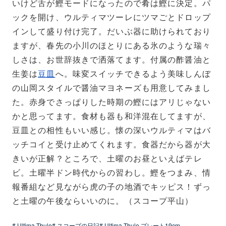
いけど舌が鰹モードになったので肴は鰹に決定。
パ
ックを開け、ウルティマツーレにツマごとドロップ
インして盛り付け完了。だいぶ器に助けられており
ますが、春先の小川のほとりにある氷のような瑞々
しさは、お世辞抜きで洒落てます。付属の酢醤油と
生姜は
豆皿
へ。味変スイッチできるよう美味しんぼ
の山岡スタイルで醤油マヨネーズも用意してみまし
た。赤身でさっぱりした時期の鰹にはアリじゃない
かと思ってます。食材も器も和洋混在してますが、
豆皿との相性もいい感じ。懐の深いウルティマはバ
ッチコイと受け止めてくれます。食器だから器が大
きいが正解？ところで、土曜のお昼といえばテレ
ビ。土曜半ドン時代からの習わし。鰹をつまみ、情
報番組など見ながら虎の子の地酒でキッピス！ずっ
と土曜の午後ならいいのに。（スコープ平山）
# Ultima Thule
# スコープの日記
# Ultima Thule プレート19cm