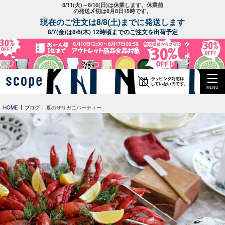
8/11(火)～8/16(日)は休業します。休業前
の発送〆切は8月8日15時です。
現在のご注文は8/8(土)までに発送します
8/7(金)は8/6(木) 12時頃までのご注文を出荷予定
MENU
HOME
ブログ
夏のザリガニパーティー