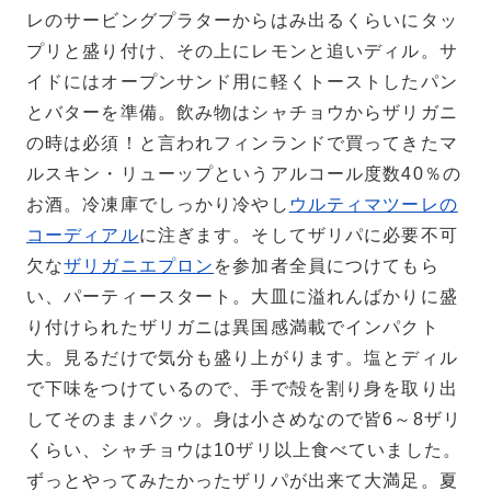
レのサービングプラターからはみ出るくらいにタッ
プリと盛り付け、その上にレモンと追いディル。サ
イドにはオープンサンド用に軽くトーストしたパン
とバターを準備。飲み物はシャチョウからザリガニ
の時は必須！と言われフィンランドで買ってきたマ
ルスキン・リューップというアルコール度数40％の
お酒。冷凍庫でしっかり冷やし
ウルティマツーレの
コーディアル
に注ぎます。そしてザリパに必要不可
欠な
ザリガニエプロン
を参加者全員につけてもら
い、パーティースタート。大皿に溢れんばかりに盛
り付けられたザリガニは異国感満載でインパクト
大。見るだけで気分も盛り上がります。塩とディル
で下味をつけているので、手で殻を割り身を取り出
してそのままパクッ。身は小さめなので皆6～8ザリ
くらい、シャチョウは10ザリ以上食べていました。
ずっとやってみたかったザリパが出来て大満足。夏