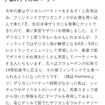
今年の夏はザリガニパーティーをするぞ！と意気込
み、フィンランドでザリガニグッズやお酒を買い込
んで来た7月。先日冷凍ザリガニを無事にゲットで
きたので、遂に食堂でザリパを開催しました。え？
ザリガニ？？と思う方もいるかもしれませんが、フ
ィンランドではザリガニ漁が解禁となる8月～9月に
レストランでメニューとして登場したり、家庭で茹
でザリガニやお酒をたくさん用意してパーティーを
する人たちもいます。
元々はスウェーデンの伝統で
19世紀後半に広まり、その後フィンランドでも食べ
られるようになったそうです。（雑誌 Kotiliesiよ
り）ザリガニパーティー経験がなかった私は、シャ
チョウやマイスオミのハンナさん、先輩スタッフ達
から頂いた情報を元にテーブルを再現してみまし
た。塩とディルで茹でたザリガニをウルティマツー