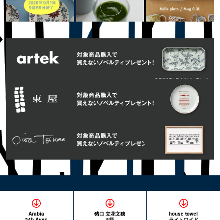
Arabia
猪口 立花文穂
house towel
24h Avec
8柄
ライトワイド