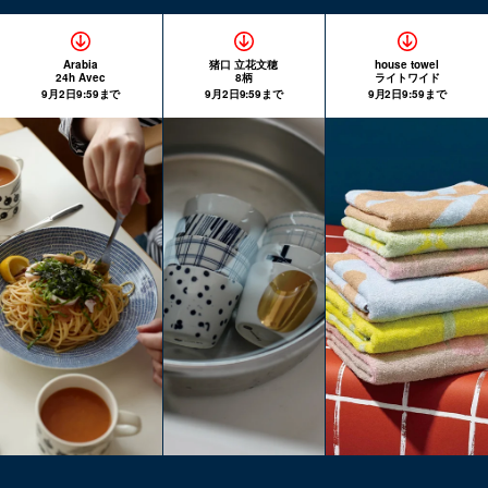
Arabia
猪口 立花文穂
house towel
24h Avec
8柄
ライトワイド
9月2日9:59まで
9月2日9:59まで
9月2日9:59まで