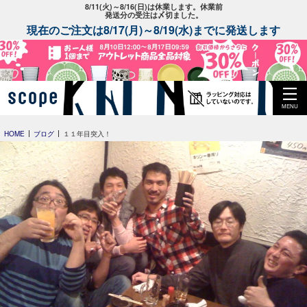
8/11(火)～8/16(日)は休業します。休業前
発送分の受注は〆切ました。
現在のご注文は8/17(月)～8/19(水)までに発送します
MENU
HOME
ブログ
１１年目突入！