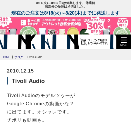
8/11(火)～8/16(日)は休業します。休業前
発送分の受注は〆切ました。
現在のご注文は8/18(火)～8/20(木)までに発送します
MENU
HOME
ブログ
Tivoli Audio
2010.12.15
Tivoli Audio
Tivoli Audioのモデルツゥーが
Google Chromeの動画かな？
に出てます。オシャレです。
チボリも動画も。