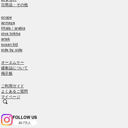
日用品・その他
scope
azmaya
iittala / arabia
oiva toikka
artek
susan bijl
side by side
オーエムケー
緩衝誌について
掲示板
ご利用ガイド
よくあるご質問
マイページ
FOLLOW US