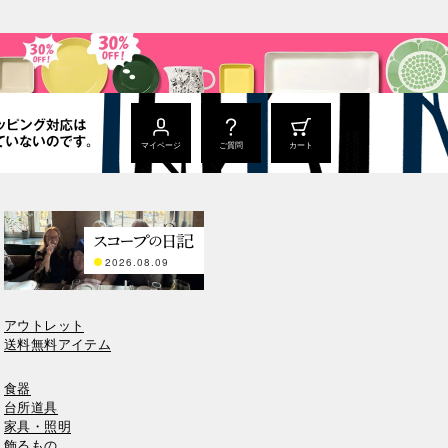
マイページ
ご質問
カート
2026.08.09
アウトレット
送料無料アイテム
食器
台所道具
家具・照明
飾るもの