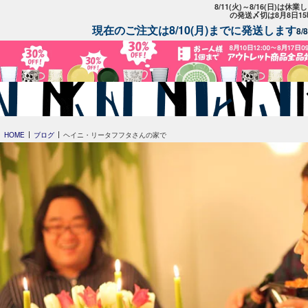
8/11(火)～8/16(日)は
の発送〆切は8月8日1
現在のご注文は8/10(月)までに発送します
8
HOME
ブログ
ヘイニ・リータフフタさんの家で