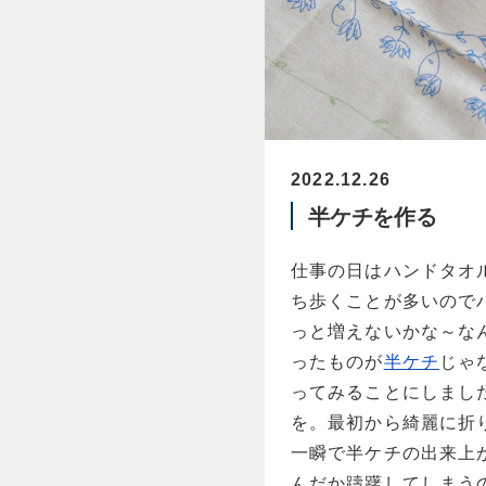
2022.12.26
半ケチを作る
仕事の日はハンドタオ
ち歩くことが多いので
っと増えないかな～な
ったものが
半ケチ
じゃ
ってみることにしまし
を
。最初から綺麗に折
一瞬で半ケチの出来上
んだか躊躇してしまう