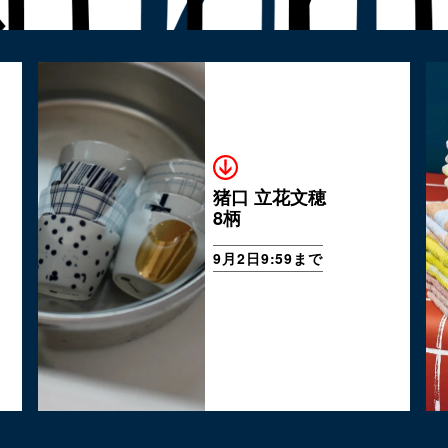
猪口 立花文穂
8柄
9月2日9:59まで