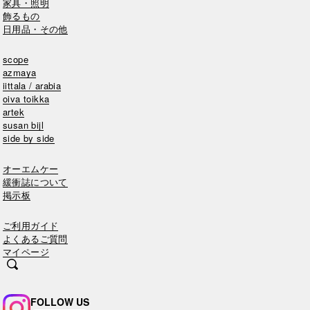
家具・照明
飾るもの
日用品・その他
scope
azmaya
iittala / arabia
oiva toikka
artek
susan bijl
side by side
オーエムケー
緩衝誌について
掲示板
ご利用ガイド
よくあるご質問
マイページ
FOLLOW US