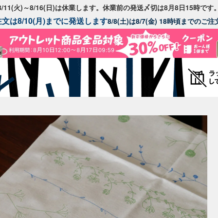
8/11(火)～8/16(日)は休業します。休業前の発送〆切は8月8日15時です
文は8/10(月)までに発送します
8/8(土)は8/7(金) 18時頃までの