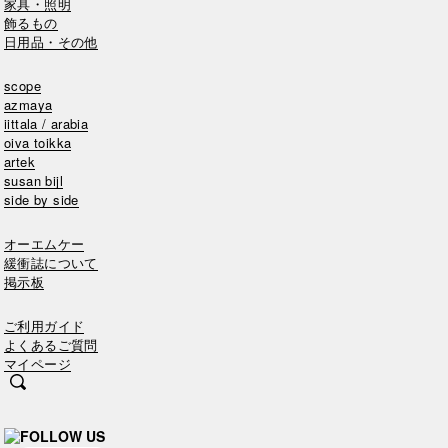
家具・照明
飾るもの
日用品・その他
scope
azmaya
iittala / arabia
oiva toikka
artek
susan bijl
side by side
オーエムケー
緩衝誌について
掲示板
ご利用ガイド
よくあるご質問
マイページ
FOLLOW US