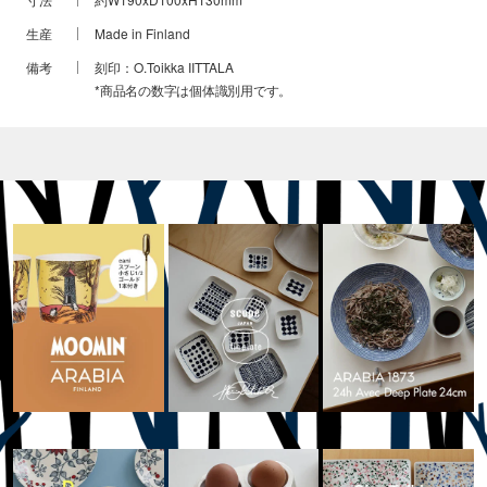
生産
Made in Finland
備考
刻印：O.Toikka IITTALA
*商品名の数字は個体識別用です。