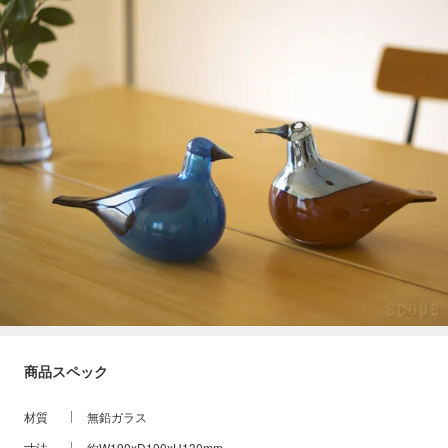
商品スペック
材質
無鉛ガラス
寸法
約W190xD100xH130mm