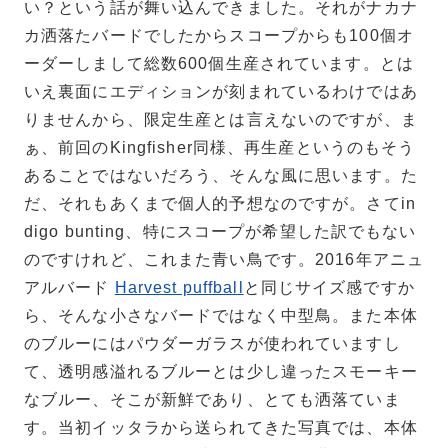
い？という話が舞い込んできました。それがナカナ
カ洒落たバードでしたからスコープからも100個オ
ーダーしまして総数600個生産されています。とは
いえ裏面にエディションが刻まれているわけではあ
りませんから、限定生産とは言えないのですが、ま
ぁ、前回のKingfisher同様、再生産というのもそう
あることではないだろう、そんな風に思います。た
だ、それもあくまで個人的予想なのですが。さてin
digo bunting、特にスコープが希望した訳でもない
のですけれど、これまた青い鳥です。2016年アニュ
アルバード
Harvest puffball
と同じサイズ感ですか
ら、そんな小さなバードではなく中型鳥。また本体
のブルーにはパウダーガラスが使われていますし
て、透明感溢れるブルーとは少し違ったスモーキー
なブルー、そこが新鮮であり、とても洒落ていま
す。当初イッタラから送られてきた写真では、本体