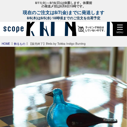
8/11(火)～8/16(日)は休業します。休業前
の発送〆切は8月8日15時です。
現在のご注文は8/7(金)までに発送します
8/6(木)は8/5(水) 18時頃までのご注文を出荷予定
MENU
HOME
飾るもの
【販売終了】Birds by Toikka Indigo Bunting