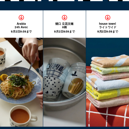
Arabia
猪口 立花文穂
house towel
24h Avec
8柄
ライトワイド
9月2日9:59まで
9月2日9:59まで
9月2日9:59まで