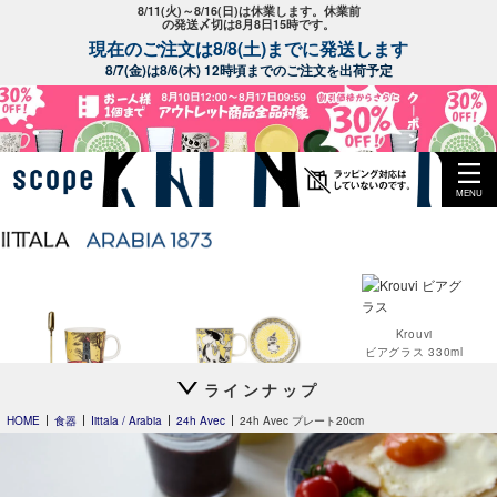
8/11(火)～8/16(日)は休業します。休業前
の発送〆切は8月8日15時です。
現在のご注文は8/8(土)までに発送します
8/7(金)は8/6(木) 12時頃までのご注文を出荷予定
MENU
Krouvi
ビアグラス 330ml
ラインナップ
Moomin's Day
Moomin オペラ
マグ 0.3L 2026
HOME
食器
Iittala / Arabia
24h Avec
24h Avec プレート20cm