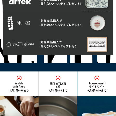
Arabia
猪口 立花文穂
house towel
24h Avec
8柄
ライトワイド
9月2日9:59まで
9月2日9:59まで
9月2日9:59まで