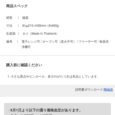
商品スペック
材質
磁器
寸法
約φ210×H26mm / 約460g
生産国
タイ（Made in Thailand）
備考
電子レンジ可 / オーブン可（直火不可） / フリーザー可 / 食器洗
浄機可
購入前に確認ください
小さな黒点やピンホール、多少のがたつきは良品としています。
説明書ダウンロード:
陶磁器
9月1日より以下の通り価格改定があります。