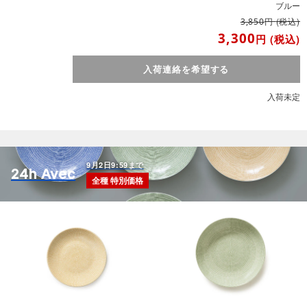
ブルー
円
(税込)
3,850
3,300
円
(税込)
入荷連絡を希望する
入荷未定
9月2日9:59まで
24h Avec
全種 特別価格