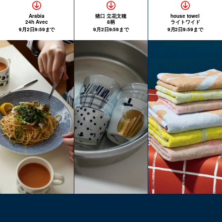
Arabia
猪口 立花文穂
house towel
24h Avec
8柄
ライトワイド
9月2日9:59まで
9月2日9:59まで
9月2日9:59まで