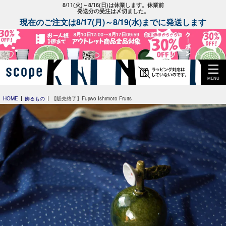
8/11(火)～8/16(日)は休業します。休業前
発送分の受注は〆切ました。
現在のご注文は8/17(月)～8/19(水)までに発送します
MENU
HOME
飾るもの
【販売終了】Fujiwo Ishimoto Fruits