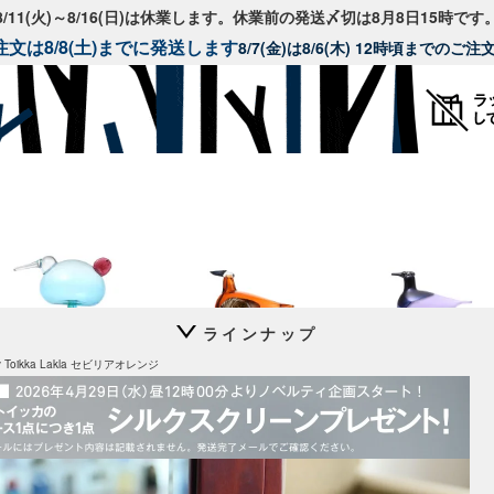
8/11(火)～8/16(日)は休業します。休業前の発送〆切は8月8日15時です
文は8/8(土)までに発送します
8/7(金)は8/6(木) 12時頃までのご
ラインナップ
Festive Kiwi
Annual Bird 2026
Annual Bird 2025
by Toikka Lakla セビリアオレンジ
Lakla セビリアオレンジ
Oriol ライトライラック