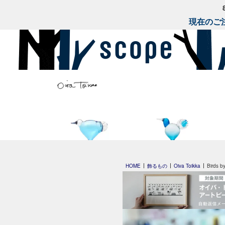
現在のご注
Leppainen スカイブルー
Anoターコイズ
HOME
飾るもの
Oiva Toikka
Birds 