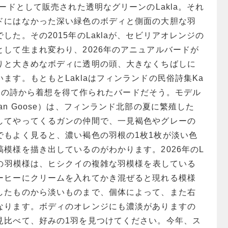
バードとして販売された透明なグリーンのLakla。それ
ドにはなかった深い緑色のボディと側面の大胆な羽
した。その2015年のLaklaが、セビリアオレンジの
して生まれ変わり、2026年のアニュアルバードが
りと大きめなボディに透明の頭、大きなくちばしに
ます。もともとLaklaはフィンランドの民俗詩集Ka
られた鳥の詩から着想を得て作られたバードだそう。モデル
an Goose）は、フィンランド北部の夏に繁殖した
してやってくるガンの仲間で、一見褐色やグレーの
でもよく見ると、濃い褐色の羽根の1枚1枚が淡い色
模様を描き出しているのがわかります。2026年のL
面の羽模様は、ヒシクイの複雑な羽模様を表している
ーヒーにクリームを入れてかき混ぜると現れる模様
したものから淡いものまで、個体によって、また右
なります。ボディのオレンジにも濃淡がありますの
見比べて、好みの1羽を見つけてください。今年、ス