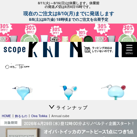
8/11(火)～8/16(日)は休業します。休業前
の発送〆切は8月8日15時です。
現在のご注文は8/10(月)までに発送します
8/8(土)は8/7(金) 18時頃までのご注文を出荷予定
MENU
ラインナップ
Leppainen スカイブル
Anoターコイズ
Festive Kiwi
ー
HOME
飾るもの
Oiva Toikka
Annual cube