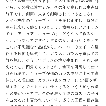
シリアル番号が入ります。最大生産数は2000個です
から、その数に達するか、その年が終われば生産は
終了です。側面に大きく刻印されているところに、
オイバ先生のキューブらしさを感じますし、特別な
年を記念して飾るものとして、素晴らしいアイテム
です。アニュアルキューブは、どうやって作るの
か、どうやってデザインするのか。まったく見えて
こない不思議な作品ばかり。ペーパーウェイトを製
作する技術を駆使して、ガラスにガラスを重ねて装
飾を施し、そうしてガラスの塊が生まれ、それが冷
えたのちに四角くカットされ、全面を研磨して仕上
げられます。キューブが他のガラス作品に比べて高
額になる理由は、ガラスの塊をカットして6面を研
磨することでピカピカに仕上げるという大変な作業
が必要だからです。その研磨が全体のコストの半分
を占めるとも言われています。多くの工程を積み重