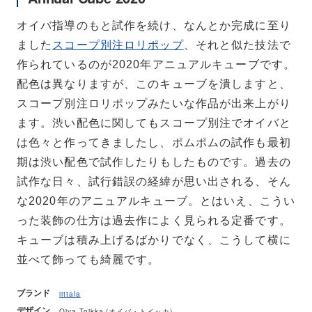
オイバ指導のもと試作を続け、なんとか完成に至り
ました
スコープ別注ロリポップ
、それと似た技法で
作られているのが2020年アニュアルキューブです。
配色は異なりますが、このキューブを潰しますと、
スコープ別注ロリポップみたいな作品が出来上がり
ます。渋い配色に関してもスコープ別注でオイバと
は色々と作ってきましたし、ポムポムの試作も最初
期は渋い配色で試作したりもしたものです。過去の
試作な日々、試行錯誤の経緯が思い出される、そん
な2020年のアニュアルキューブ。とはいえ、こうい
った装飾の仕方は過去作によく見られる定番です。
キューブは積み上げるばかりでなく、こうして横に
並べて飾っても綺麗です。
ブランド
iittala
デザイン
Oiva Toikka (オイバ・トイッカ)