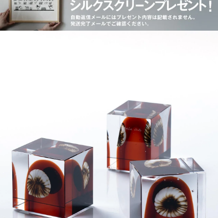
Annual Bird 2026
Annual Bird 2025
Annual Bird 2023
Lakla セビリアオレンジ
Oriol ライトライラック
Blue Charadrius
Annual Bird 2022
Crake copper