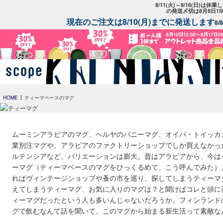
8/11(火)～8/16(日)は
の発送〆切は8月8日1
現在のご注文は8/10(月)までに発送します
8
HOME
ティーマベースのマグ
ムーミンアラビアのマグ、ヘルヤのバニーマグ、オイバ・トイッカ
業別注マグや、アラビアのファクトリーショップでしか買えなかっ
ルテンシアなど、バリエーションは膨大。昔はアラビアから、今は
ーマグ（ティーマベースのマグをひっくるめて、こう呼んでみた）
ればヴィンテージショップや蚤の市を巡り、探してしまうティーマ
えてしまうティーマグ、お気に入りのマグは？と聞けばコレと頭に
ィーマグだったという人も多いんじゃないだろうか。フィンランド
グで飲むなんて話を聞いて、このマグから始まる新生活って素敵な