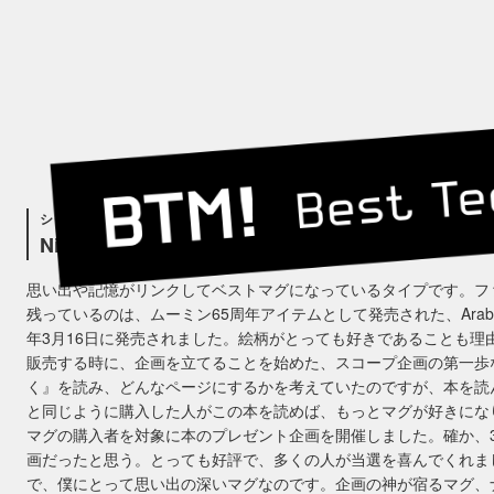
シャチョウのBTM！
Night Sailing（2010）
思い出や記憶がリンクしてベストマグになっているタイプです。フ
残っているのは、ムーミン65周年アイテムとして発売された、Arabia ム
年3月16日に発売されました。絵柄がとっても好きであることも
販売する時に、企画を立てることを始めた、スコープ企画の第一歩
く』を読み、どんなページにするかを考えていたのですが、本を読
と同じように購入した人がこの本を読めば、もっとマグが好きにな
マグの購入者を対象に本のプレゼント企画を開催しました。確か、
画だったと思う。とっても好評で、多くの人が当選を喜んでくれま
で、僕にとって思い出の深いマグなのです。企画の神が宿るマグ、