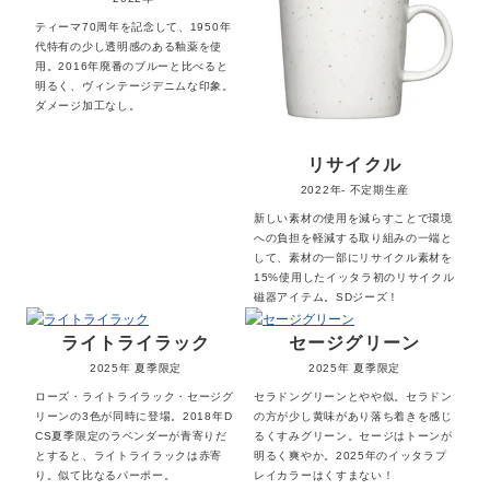
ティーマ70周年を記念して、1950年
代特有の少し透明感のある釉薬を使
用。2016年廃番のブルーと比べると
明るく、ヴィンテージデニムな印象。
ダメージ加工なし。
リサイクル
2022年-
不定期生産
新しい素材の使用を減らすことで環境
への負担を軽減する取り組みの一端と
して、素材の一部にリサイクル素材を
15%使用したイッタラ初のリサイクル
磁器アイテム。SDジーズ！
ライトライラック
セージグリーン
2025年
夏季限定
2025年
夏季限定
ローズ・ライトライラック・セージグ
セラドングリーンとやや似。セラドン
リーンの3色が同時に登場。2018年D
の方が少し黄味があり落ち着きを感じ
CS夏季限定のラベンダーが青寄りだ
るくすみグリーン。セージはトーンが
とすると、ライトライラックは赤寄
明るく爽やか。2025年のイッタラプ
り。似て比なるパーポー。
レイカラーはくすまない！