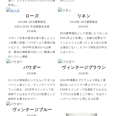
濃い。スンヌンタイのイエローとの相
せんでした。
性良し。
ローズ
リネン
2018年 DCS夏季限定
2018年 DCS夏季限定
2023-2025 不定期限定生産
2021年-
2026年-
DCS夏季限定として登場したリネンが
スポット生産＆復活を繰り返しとうと
2021年より定番に。永遠の定番ホワ
う定番に昇格！パウダーより青味の強
イトよりイイと思ってしまうほどの色
いピンク。2026年生産分からは順
は過去にない。スコープ的生活の中心
次、濃淡の個体差の出にくい釉薬に移
にはリネン。
行していく模様。
パウダー
ヴィンテージブラウン
2019年-
2022年-
ローズが青味系ピンクならパウダーは
2010年廃番のブラウンより明るく黄
ベージュ系ピンク。ヴィンテージブラ
味がかったトイプー寄りブラウン。2
ウンに続き、2025年ラインナップ生
024年ラインナップ生産終了となるも
産終了となるもマグだけが定番として
マグだけが定番として残り、今はヴィ
続投する愛されカラー。
ンテージブルーと同じ立ち位置。
ヴィンテージブルー
2022年-