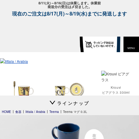
8/11(火)～8/16(日)は休業します。休業前
発送分の受注は〆切ました。
現在のご注文は8/17(月)～8/19(水)までに発送します
MENU
Krouvi
ビアグラス 330ml
ラインナップ
Moomin's Day
Moomin オペラ
マグ 0.3L 2026
HOME
食器
Iittala / Arabia
Teema
Teema マグ 0.3L