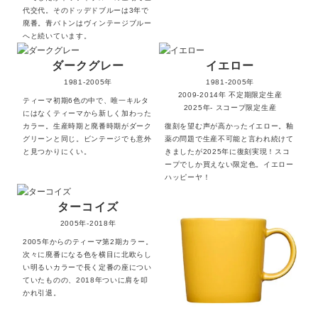
代交代。そのドッデドブルーは3年で
廃番。青バトンはヴィンテージブルー
へと続いています。
ダークグレー
イエロー
1981-2005年
1981-2005年
2009-2014年
不定期限定生産
ティーマ初期6色の中で、唯一キルタ
2025年-
スコープ限定生産
にはなくティーマから新しく加わった
カラー。生産時期と廃番時期がダーク
復刻を望む声が高かったイエロー。釉
グリーンと同じ。ビンテージでも意外
薬の問題で生産不可能と言われ続けて
と見つかりにくい。
きましたが2025年に復刻実現！スコ
ープでしか買えない限定色。イエロー
ハッピーヤ！
ターコイズ
2005年-2018年
2005年からのティーマ第2期カラー。
次々に廃番になる色を横目に北欧らし
い明るいカラーで長く定番の座につい
ていたものの、2018年ついに肩を叩
かれ引退。