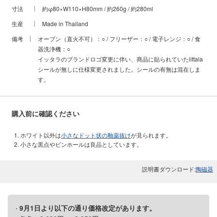
寸法
約φ80×W110×H80mm / 約260g / 約280ml
生産
Made in Thailand
備考
オーブン（直火不可）：○ / フリーザー：○ / 電子レンジ：○ / 食
器洗浄機：○
イッタラのブランドロゴ変更に伴い、商品に貼られていたiittala
シールが無しに仕様変更されました。シールの有無は混在しま
す。
購入前に確認ください
ホワイト以外は
小さなドット状の釉薬抜け
が見られます。
小さな黒点やピンホールは良品としています。
説明書ダウンロード:
陶磁器
9月1日より以下の通り価格改定があります。