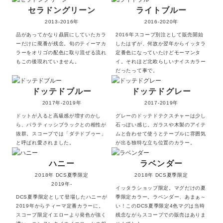
セラドングリーン
ライトブルー
2013-2016年
2016-2020年
品があってかなり贔屓にしていたカラ
2016年スコープ別注として販売開始
ーだけに廃番が残念。旬のティーマカ
したはずが、何故か翌年からイッタラ
ラーをオリゴの配色に取り混ぜる流れ
定番色になっていたけどモーマンタ
もこの後現れていません。
イ。それほど北欧らしいナイスカラー
だったって事で。
ドッテドブルー
ドッテドグレー
2017年-2019年
2017-2019年
ドットが入ると高級感が増すのかし
グレーのドッテドテクスチャーは少し
ら、パラティッシブラックとの相性が
石っぽい感じ。ガラスや木製のアイテ
抜群。スコープでは「ダテドブゥー」
ムと合わせて使うとテーブルに雰囲気
と呼ばれ愛されました。
が出る独特な立ち位置のカラー。
ハニー
ラベンダー
2018年 DCS夏季限定
2018年 DCS夏季限定
2019年-
イッタラショップ限定。マグだけの夏
DCS夏季限定として登場したハニーが
季限定カラー。ラベンダー、あまぁ～
2019年からティーマ定番カラーに。
い！このDCS夏季限定4色マグは当時
スコープ限定イエローより発色が強く
残念ながらスコープでの販売はありま