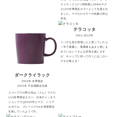
ライラックと2つ同時期に300mlマグ
だけの冬季限定カラーとして生産され
ました。マグだけカラーの先駆け的な
存在。
テラコッタ
2011-2012年
ドハデな色が登場したと思っていたら
一年で廃番に。廃番後もあまり惜しま
れていない？そんな空気を感じます
が、キャンプに持って行くにはこのハ
デさが映える！
ダークライラック
2010年 冬季限定
2015年
不定期限定生産
スコープでの呼び名は《ドム》マグだ
けの冬季限定カラー。日本のイッタラ
ショップでは2015年にマグ、シリア
ルボウル、プレート17cmを再度限定
生産していたようです。