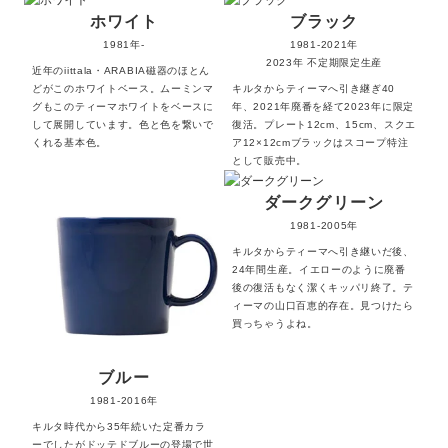
ホワイト
ブラック
1981年-
1981-2021年
2023年 不定期限定生産
近年のiittala・ARABIA磁器のほとん
どがこのホワイトベース。ムーミンマ
キルタからティーマへ引き継ぎ40
グもこのティーマホワイトをベースに
年、2021年廃番を経て2023年に限定
して展開しています。色と色を繋いで
復活。プレート12cm、15cm、スクエ
くれる基本色。
ア12×12cmブラックはスコープ特注
として販売中。
ダークグリーン
1981-2005年
キルタからティーマへ引き継いだ後、
24年間生産。イエローのように廃番
後の復活もなく潔くキッパリ終了。テ
ィーマの山口百恵的存在。見つけたら
買っちゃうよね。
ブルー
1981-2016年
キルタ時代から35年続いた定番カラ
ーでしたがドッテドブルーの登場で世