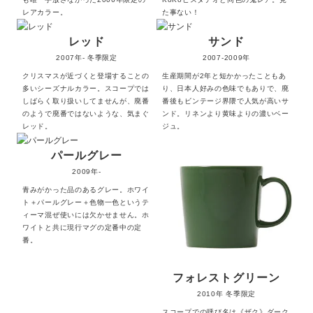
レアカラー。
た事ない！
レッド
サンド
2007年- 冬季限定
2007-2009年
クリスマスが近づくと登場することの
生産期間が2年と短かかったこともあ
多いシーズナルカラー。スコープでは
り、日本人好みの色味でもありで、廃
しばらく取り扱いしてませんが、廃番
番後もビンテージ界隈で人気が高いサ
のようで廃番ではないような、気まぐ
ンド。リネンより黄味よりの濃いベー
レッド。
ジュ。
パールグレー
2009年-
青みがかった品のあるグレー。ホワイ
ト＋パールグレー＋色物一色というテ
ィーマ混ぜ使いには欠かせません。ホ
ワイトと共に現行マグの定番中の定
番。
フォレストグリーン
2010年 冬季限定
スコープでの呼び名は《ザク》ダーク