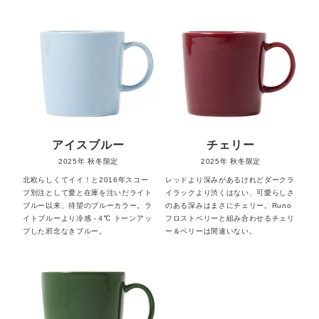
アイスブルー
チェリー
2025年
秋冬限定
2025年
秋冬限定
北欧らしくてイイ！と2016年スコー
レッドより深みがあるけれどダークラ
プ別注として愛と在庫を注いだライト
イラックより渋くはない、可愛らしさ
ブルー以来、待望のブルーカラー。ラ
のある深みはまさにチェリー。Runo
イトブルーより冷感 -４℃ トーンアッ
フロストベリーと組み合わせるチェリ
プした邪念なきブルー。
ー＆ベリーは間違いない。