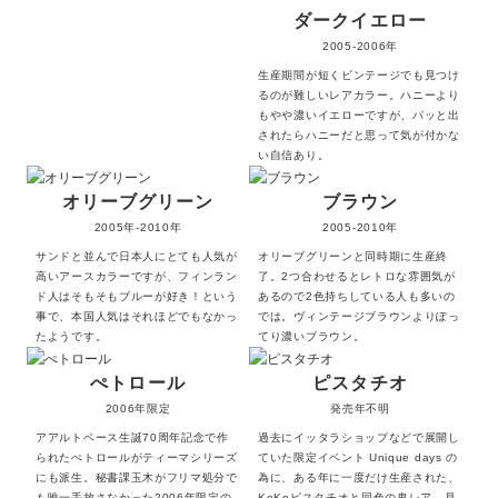
ダークイエロー
2005-2006年
生産期間が短くビンテージでも見つけ
るのが難しいレアカラー。ハニーより
もやや濃いイエローですが、パッと出
されたらハニーだと思って気が付かな
い自信あり。
オリーブグリーン
ブラウン
2005年-2010年
2005-2010年
サンドと並んで日本人にとても人気が
オリーブグリーンと同時期に生産終
高いアースカラーですが、フィンラン
了。2つ合わせるとレトロな雰囲気が
ド人はそもそもブルーが好き！という
あるので2色持ちしている人も多いの
事で、本国人気はそれほどでもなかっ
では。ヴィンテージブラウンよりぽっ
たようです。
てり濃いブラウン。
ぺトロール
ピスタチオ
2006年限定
発売年不明
アアルトベース生誕70周年記念で作
過去にイッタラショップなどで展開し
られたぺトロールがティーマシリーズ
ていた限定イベント Unique days の
にも派生。秘書課玉木がフリマ処分で
為に、ある年に一度だけ生産された、
も唯一手放さなかった2006年限定の
KoKoピスタチオと同色の鬼レア。見