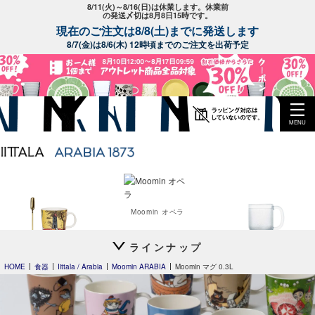
8/11(火)～8/16(日)は休業します。休業前
の発送〆切は8月8日15時です。
現在のご注文は8/8(土)までに発送します
8/7(金)は8/6(木) 12時頃までのご注文を出荷予定
MENU
Moomin オペラ
ラインナップ
Moomin's Day
Krouvi
マグ 0.3L 2026
ビアグラス 330ml
HOME
食器
Iittala / Arabia
Moomin ARABIA
Moomin マグ 0.3L