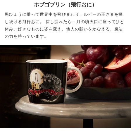
ホブゴブリン
（飛行おに）
黒ひょうに乗って世界中を飛びまわり、ルビーの王さまを探
し続ける飛行おに。 探し疲れたら、月の噴火口に座ってひと
休み。好きなものに姿を変え、他人の願いをかなえる、魔法
の力を持っています。