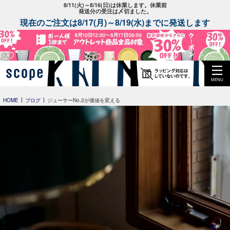
8/11(火)～8/16(日)は休業します。休業前
発送分の受注は〆切ました。
現在のご注文は8/17(月)～8/19(水)までに発送します
MENU
HOME
ブログ
ジューサーNo.2が価値を変える