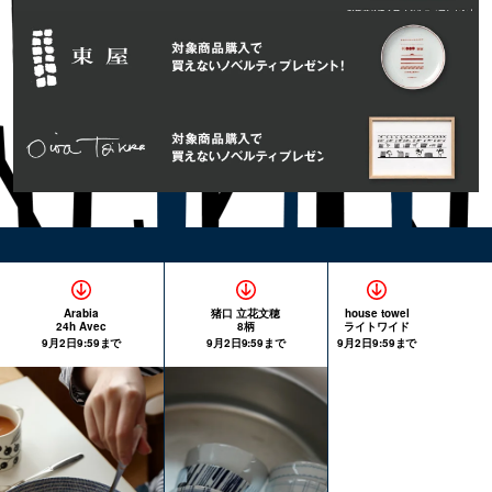
Arabia
猪口 立花文穂
house towel
24h Avec
8柄
ライトワイド
9月2日9:59まで
9月2日9:59まで
9月2日9:59まで