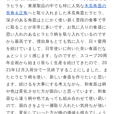
ラヒラを、東屋製品の中でも特に人気な
木瓜角皿の
長角＆正角
へと取り入れました木瓜角皿ヒラヒラ。
深さのある角皿はとにかく使い易く普段の食事で手
に取ることが非常に多いです。
お気に入りの食器に
思い入れのあるヒラヒラ柄を取り入れているのです
から最高です。僕自身もとても気に入り、日々愛用
を続けていまして、日常使いに向いた良い食器だな
ぁとシミジミ感じます。なのですが、スコープ20周
年企画から始まり長らく生産を続けてきたので、20
21年12月入荷分で一旦終了することにしました。ま
たヒラヒラ柄を使い、新しい食器を作りたいと思い
ます。続けるを大事にする考えながら、和食器は柄
や色は変化させた方が面白いと思っています。和食
器なら違う柄や色であっても組み合わせて使い易い
ので、面白さをより一層取り入れたい気持ちが強い
です。変化していった方が物の価値も残るでしょう