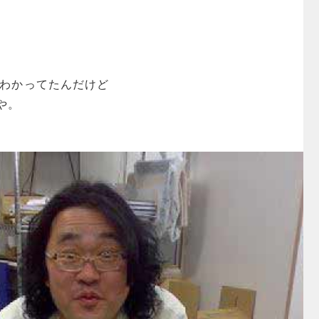
もわかってたんだけど
や。
。