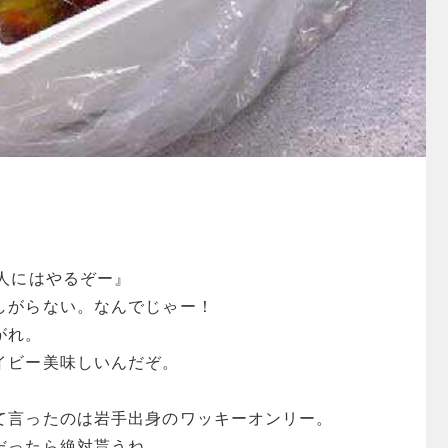
い人にはやるぞー』
しがらない。なんでじゃー！
がれ。
イビー美味しいんだぞ。
て言ったのは岩手出身のワッキーオンリー。
だったら絶対貰うね。