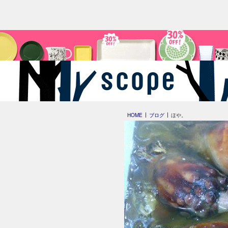
HOME
ブログ
ほや。