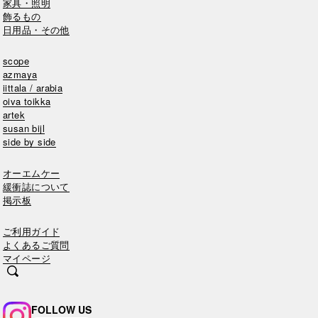
家具・照明
飾るもの
日用品・その他
scope
azmaya
iittala / arabia
oiva toikka
artek
susan bijl
side by side
オーエムケー
緩衝誌について
掲示板
ご利用ガイド
よくあるご質問
マイページ
FOLLOW US