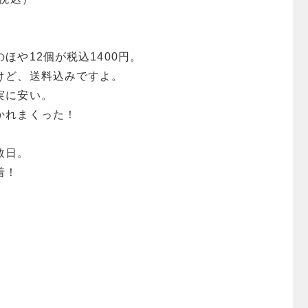
ほや12個が税込1400円。
けど、送料込みですよ。
実に安い。
かれまくった！
数日。
着！