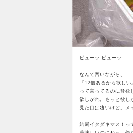
ピューッ ピューッ
なんて言いながら、
『12個あるから欲し
って言ってるのに皆欲
欲しがれ。もっと欲し
見た目は凄いけど。メ
結局イタダキマス！っ
美味しいのにね～。俺