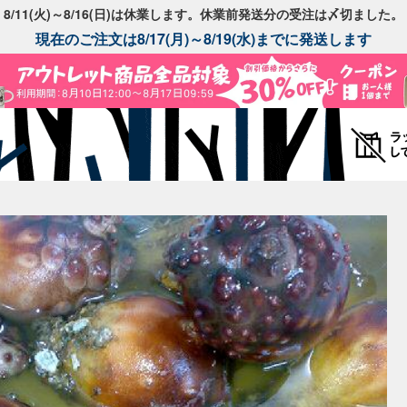
8/11(火)～8/16(日)は休業します。休業前発送分の受注は〆切ました。
現在のご注文は8/17(月)～8/19(水)までに発送します