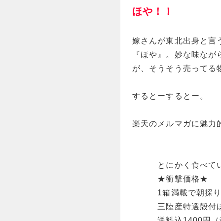
ほや！！
嫁さんが東北出身と言
『ほや』。妙な味なが
が、そうそう売ってる
するとーするとー。
楽天のメルマガに魅力
とにかく食べてい
★衝撃価格★
1箱満載で朝採り
三陸産特選殻付ほや
送料込1400円（