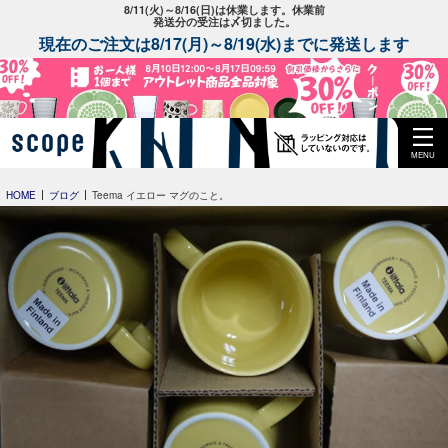
8/11(火)～8/16(日)は休業します。休業前
発送分の受注は〆切ました。
現在のご注文は8/17(月)～8/19(水)までに発送します
MENU
HOME
ブログ
Teema イエロー マグのこと。