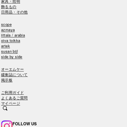
家具・照明
飾るもの
日用品・その他
scope
azmaya
iittala / arabia
oiva toikka
artek
susan bijl
side by side
オーエムケー
緩衝誌について
掲示板
ご利用ガイド
よくあるご質問
マイページ
FOLLOW US