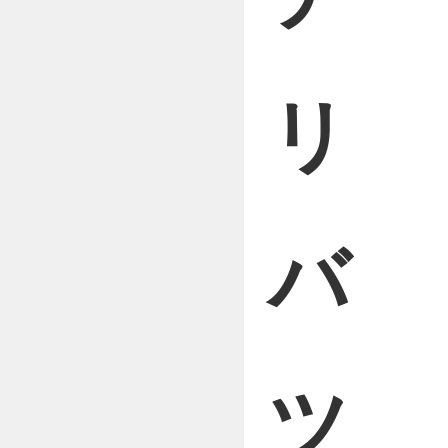
リ
バ
ツ