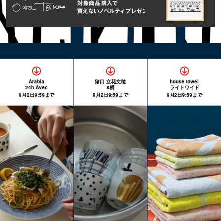
Arabia
猪口 立花文穂
house towel
24h Avec
8柄
ライトワイド
9月2日9:59まで
9月2日9:59まで
9月2日9:59まで