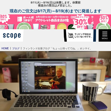
8/11(火)～8/16(日)は休業します。休業前
発送分の受注は〆切ました。
現在のご注文は8/17(月)～8/19(水)までに発送します
MENU
HOME
ブログ
フィンランド出張ブログ「ちょっと待っててね。」オシマイ。