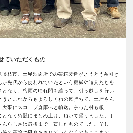
せていただくもの
岡県藤枝市、土屋製函所での茶箱製造がとうとう幕引き
んが先代から使われていたという機械や道具たちを
事となり、梅雨の晴れ間を縫って、引っ越しを行い
とうとこれからもよろしくねの気持ちで、土屋さん
、大事にスコープ倉庫へと輸送。余った材も板一
ことなく綺麗にまとめ上げ、頂いて帰りました。丁
さんらしさは最後まで一貫したものでした。そし
の傍で茶箱の研修をさせていただくのもここまで。