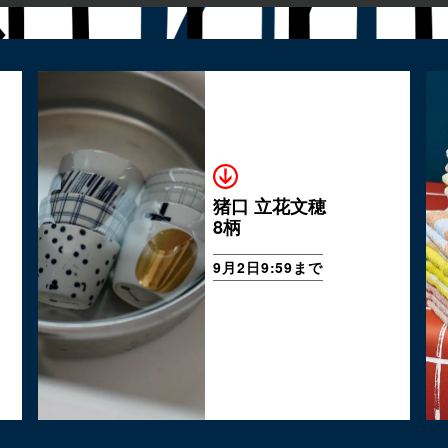
猪口 立花文穂
8柄
9月2日9:59まで