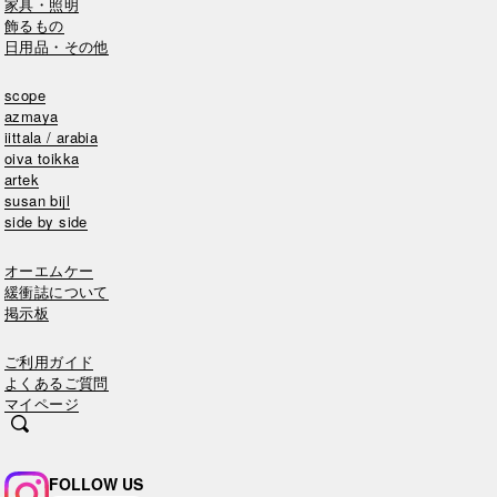
家具・照明
飾るもの
日用品・その他
scope
azmaya
iittala / arabia
oiva toikka
artek
susan bijl
side by side
オーエムケー
緩衝誌について
掲示板
ご利用ガイド
よくあるご質問
マイページ
FOLLOW US