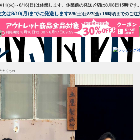
8/11(火)～8/16(日)は休業します。休業前の発送〆切は8月8日15時です
文は8/10(月)までに発送します
8/8(土)は8/7(金) 18時頃までの
ただくもの