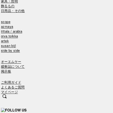
家具・照明
飾るもの
日用品・その他
scope
azmaya
iittala / arabia
oiva toikka
artek
susan bijl
side by side
オーエムケー
緩衝誌について
掲示板
ご利用ガイド
よくあるご質問
マイページ
FOLLOW US