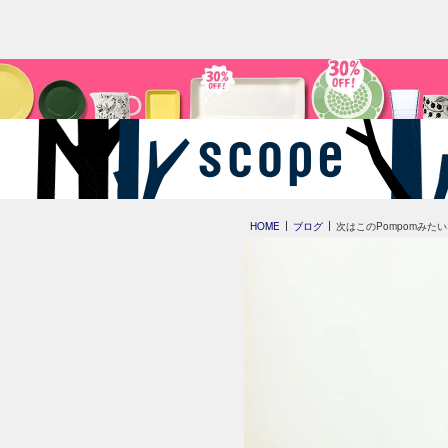
HOME
ブログ
次はこのPompomみた