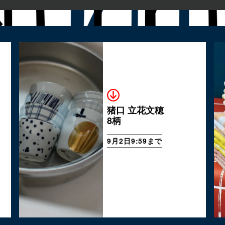
猪口 立花文穂
8柄
9月2日9:59まで