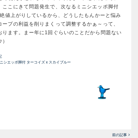
、ここにきて問題発生で、次なるミニシエッポ脚付
と超絶値上がりしているから、どうしたもんかーと悩み
コープの利益を削りまくって調整するかぁ～って、
おります。まー年に1回ぐらいのことだから問題ない
ウ）
記
kka ミニシエッポ脚付 ターコイズ x スカイブルー
前の記事