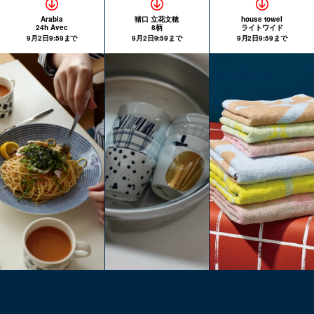
Arabia
猪口 立花文穂
house towel
24h Avec
8柄
ライトワイド
9月2日9:59まで
9月2日9:59まで
9月2日9:59まで