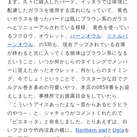
ます。久々に購入したバード。イッタラでは環境に
配慮したガラスを使用する流れになっていて、黄色
いガラスを使ったバードは既にブラウン系のガラス
へとリニューアルされている模様。
黄色を使ってい
るフクロウ、オウレット、
バーンオウル
、
リトルバ
ーンオウル
、の3羽も、現在アップされている在庫
が終わると次に入ってくる個体はブラウン系になる
ということ。いつか何かしらのタイミングでメンバ
ーに迎えたかったオウレット。何かしらのタイミン
グ、今でしょ！ということで、ラスター少な目でグ
ルグル巻き多めの可愛いやつ、本店の0859番をお迎
えしました。事務所でお披露目会をしていたら、
「こういうアイスあったよな～昔からあるヒラヒラ
のやつ～」と、シャチョウがコメントくれたので
『ビエネッタ』と命名しました。とりあえずは、白
いフクロウ竹内涼真の横に。
Northern owl
と
Ugla
を