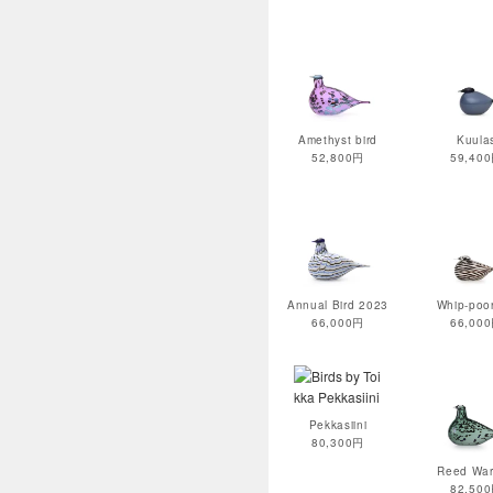
Amethyst bird
Kuula
52,800円
59,40
Annual Bird 2023
Whip-poor
66,000円
66,00
Pekkasiini
80,300円
Reed War
82,50