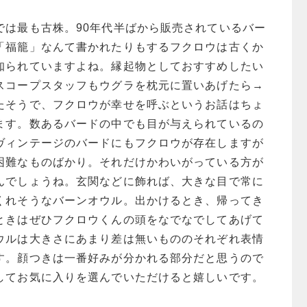
では最も古株。90年代半ばから販売されているバー
「福籠」なんて書かれたりもするフクロウは古くか
知られていますよね。縁起物としておすすめしたい
スコープスタッフもウグラを枕元に置いあげたら→
たそうで、フクロウが幸せを呼ぶというお話はちょ
ます。数あるバードの中でも目が与えられているの
ヴィンテージのバードにもフクロウが存在しますが
困難なものばかり。それだけかわいがっている方が
んでしょうね。玄関などに飾れば、大きな目で常に
くれそうなバーンオウル。出かけるとき、帰ってき
ときはぜひフクロウくんの頭をなでなでしてあげて
ウルは大きさにあまり差は無いもののそれぞれ表情
す。顔つきは一番好みが分かれる部分だと思うので
してお気に入りを選んでいただけると嬉しいです。