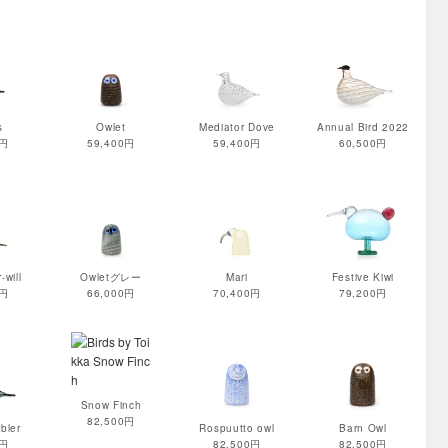
s
Owlet
Mediator Dove
Annual Bird 2022
0円
59,400円
59,400円
60,500円
-will
Owletグレー
Mari
Festive Kiwi
0円
66,000円
70,400円
79,200円
Snow Finch
82,500円
bler
Rospuutto owl
Barn Owl
0円
82,500円
82,500円