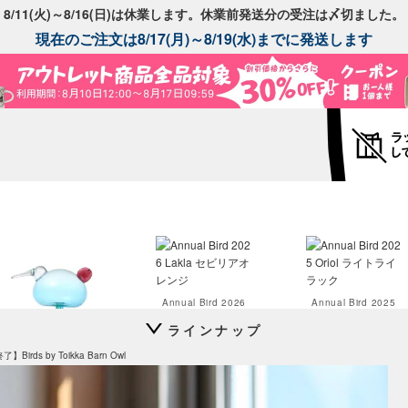
8/11(火)～8/16(日)は休業します。休業前発送分の受注は〆切ました。
現在のご注文は8/17(月)～8/19(水)までに発送します
Annual Bird 2026
Annual Bird 2025
Lakla セビリアオレンジ
Oriol ライトライラック
ラインナップ
Festive Kiwi
Birds by Toikka Barn Owl