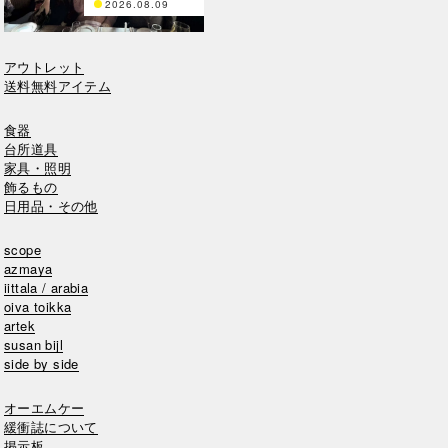
2026.08.09
アウトレット
送料無料アイテム
食器
台所道具
家具・照明
飾るもの
日用品・その他
scope
azmaya
iittala / arabia
oiva toikka
artek
susan bijl
side by side
オーエムケー
緩衝誌について
掲示板