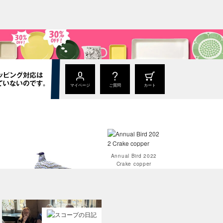
マイページ
ご質問
カート
Annual Bird 2022
Crake copper
Annual Bird 2023
Blue Charadrius