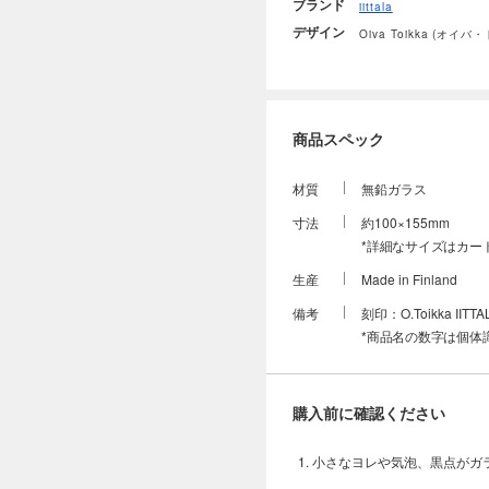
ブランド
iittala
デザイン
Oiva Toikka (オイバ
商品スペック
材質
無鉛ガラス
寸法
約100×155mm
*詳細なサイズはカー
生産
Made in Finland
備考
刻印：O.Toikka IITTA
*商品名の数字は個体
購入前に確認ください
小さなヨレや気泡、黒点がガ