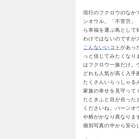
現行のフクロウのなか
ンオウル。「不苦労」
ら幸福を運ぶ鳥として
わけではないのですが
こんないいコト
があっ
っと信じてみたくなり
はフクロウ一族だけ。
どれも人気が高く入手
たくさんいらっしゃる
家族の幸せを見守って
たときふと目が合った
くださいね。バーンオ
や柄がかなり異なりま
個別写真の中から安心