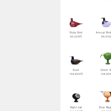
Ruby Bird
Annual Bir
90,200円
99,00
Duck
Green I
108,900円
108,90
Night owl
Blue Mag