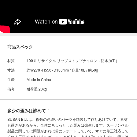
商品スペック
材質
100％ リサイクル リップストップナイロン（防水加工）
寸法
約W270×H550×D180mm / 容量10L / 約50g
生産
Made in China
備考
耐荷重 20kg
多少の歪みは諦めて！
SUSAN BIJLは、複数の色違いのパーツを縫製して作りあげていて、素材
も硬さがあるから、全体にちょっとした歪みは発生します。スーザンベル
製品に関しては問題があれば常にレポートしていて、すぐに修正対応して
くれる工場ではありますが、ここはどうもしようが無いようです。歪みは