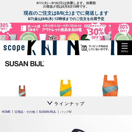
8/11(火)～8/16(日)は休業します。休業前
の発送〆切は8月8日15時です。
現在のご注文は8/8(土)までに発送します
8/7(金)は8/6(木) 12時頃までのご注文を出荷予定
MENU
ラインナップ
バッグS
バッグM
バッグL
HOME
日用品・その他
SUSAN BIJL
バッグM