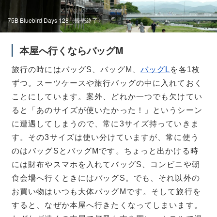
75B Bluebird Days 128〈販売終了〉
本屋へ行くならバッグM
旅行の時にはバッグS、バッグM、
バッグL
を各1枚
ずつ。スーツケースや旅行バッグの中に入れておく
ことにしています。案外、どれか一つでも欠けてい
ると「あのサイズが使いたかった！」というシーン
に遭遇してしまうので、常に3サイズ持っていきま
す。その3サイズは使い分けていますが、常に使う
のはバッグSとバッグMです。ちょっと出かける時
には財布やスマホを入れてバッグS、コンビニや朝
食会場へ行くときにはバッグS。でも、それ以外の
お買い物はいつも大体バッグMです。そして旅行を
すると、なぜか本屋へ行きたくなってしまいます。