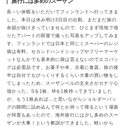
旅行には多めのスーザン
長～い休暇をいただいてフィンランドへ行ってきま
した。本日は休み明け2日目の出勤。まだまだ旅の
余韻が抜けきっていませんので、ひとまず現地で借
りたアパートの部屋で撮った写真をアップしてみま
す。フィンランドでは日本と同じくスーパーのレジ
袋は有料。セカンドハンドショップやフリーマーケ
ットなんかでも基本的に袋は貰えないのでエコバッ
グは必需品です。お菓子や本、古着に食器。旅の後
半は自分でもびっくりするくらい大量の買い物をし
てしまったため、スーザンベルの丈夫さがカナリ心
強かった。Sを1枚、Mを1枚持ってきていました
が、もう1枚あれば…と思いながらショルダーバッ
グの隙間に詰め込んで何とか持って帰るという場面
が何度もあったので、海外旅行には少し多めのスー
ザンが大事！という教訓ができました。軽いから