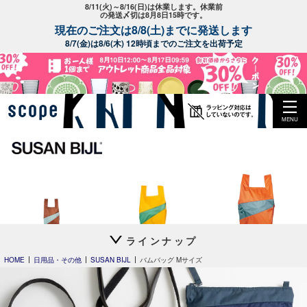
8/11(火)～8/16(日)は休業します。休業前
の発送〆切は8月8日15時です。
現在のご注文は8/8(土)までに発送します
8/7(金)は8/6(木) 12時頃までのご注文を出荷予定
MENU
ラインナップ
バッグS
バッグM
バッグL
HOME
日用品・その他
SUSAN BIJL
バムバッグ Mサイズ