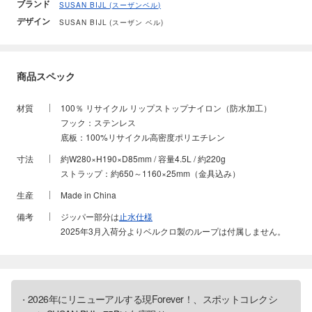
ブランド
SUSAN BIJL (スーザンベル)
デザイン
SUSAN BIJL (スーザン ベル)
商品スペック
材質
100％ リサイクル リップストップナイロン（防水加工）
フック：ステンレス
底板：100%リサイクル高密度ポリエチレン
寸法
約W280×H190×D85mm / 容量4.5L / 約220g
ストラップ：約650～1160×25mm（金具込み）
生産
Made in China
備考
ジッパー部分は
止水仕様
2025年3月入荷分よりベルクロ製のループは付属しません。
2026年にリニューアルする
現Forever！
、
スポットコレクシ