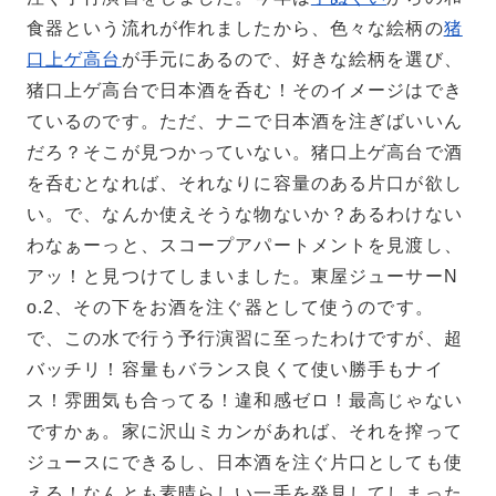
食器という流れが作れましたから、色々な絵柄の
猪
口上ゲ高台
が手元にあるので、好きな絵柄を選び、
猪口上ゲ高台で日本酒を呑む！そのイメージはでき
ているのです。
ただ、ナニで日本酒を注ぎばいいん
だろ？そこが見つかっていない。猪口上ゲ高台で酒
を呑むとなれば、それなりに容量のある片口が欲し
い。で、なんか使えそうな物ないか？あるわけない
わなぁーっと、スコープアパートメントを見渡し、
アッ！と見つけてしまいました。東屋ジューサーN
o.2、その下をお酒を注ぐ器として使うのです。
で、この水で行う予行演習に至ったわけですが、超
バッチリ！容量もバランス良くて使い勝手もナイ
ス！雰囲気も合ってる！違和感ゼロ！最高じゃない
ですかぁ。家に沢山ミカンがあれば、それを搾って
ジュースにできるし、日本酒を注ぐ片口としても使
える！なんとも素晴らしい一手を発見してしまった