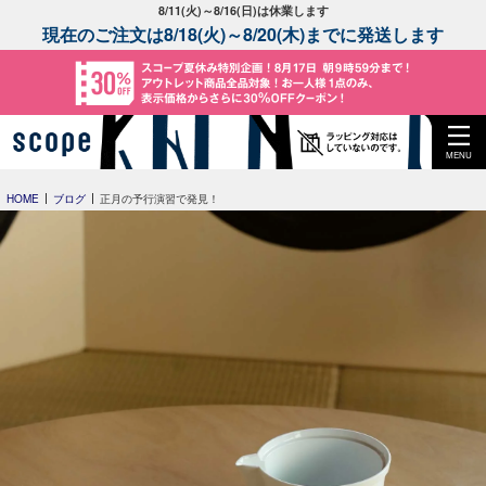
8/11(火)～8/16(日)は休業します
現在のご注文は8/18(火)～8/20(木)までに発送します
MENU
HOME
ブログ
正月の予行演習で発見！