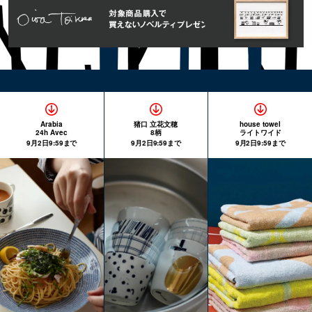
Arabia
猪口 立花文穂
house towel
24h Avec
8柄
ライトワイド
9月2日9:59まで
9月2日9:59まで
9月2日9:59まで