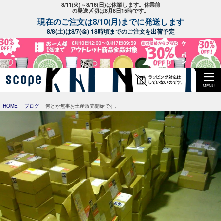
8/11(火)～8/16(日)は休業します。休業前
の発送〆切は8月8日15時です。
現在のご注文は8/10(月)までに発送します
8/8(土)は8/7(金) 18時頃までのご注文を出荷予定
MENU
HOME
ブログ
何とか無事お土産販売開始です。