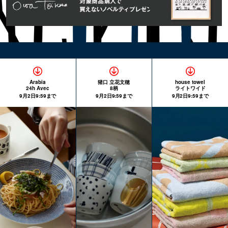
Arabia
猪口 立花文穂
house towel
24h Avec
8柄
ライトワイド
9月2日9:59まで
9月2日9:59まで
9月2日9:59まで