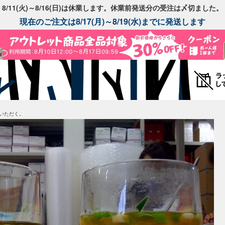
8/11(火)～8/16(日)は休業します。休業前発送分の受注は〆切ました。
現在のご注文は8/17(月)～8/19(水)までに発送します
いただく。