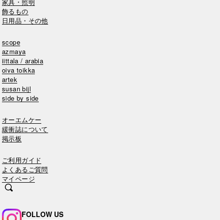
家具・照明
飾るもの
日用品・その他
scope
azmaya
iittala / arabia
oiva toikka
artek
susan bijl
side by side
オーエムケー
緩衝誌について
掲示板
ご利用ガイド
よくあるご質問
マイページ
FOLLOW US