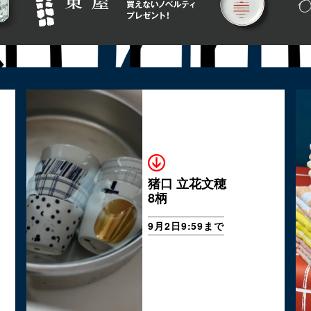
猪口 立花文穂
8柄
9月2日9:59まで