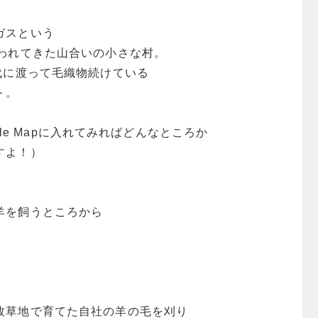
ガスという
行われてきた山合いの小さな村。
代に渡って毛織物続けている
ト。
oogle Mapに入れてみればどんなところか
すよ！）
羊を飼うところから
牧草地で育てた自社の羊の毛を刈り