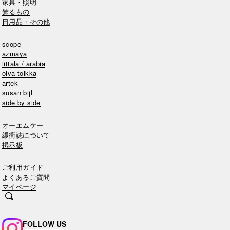
家具・照明
飾るもの
日用品・その他
scope
azmaya
iittala / arabia
oiva toikka
artek
susan bijl
side by side
オーエムケー
緩衝誌について
掲示板
ご利用ガイド
よくあるご質問
マイページ
FOLLOW US