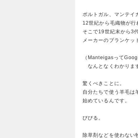
ポルトガル、マンテイ
12世紀から毛織物が
そこで19世紀末から3
メーカーのブランケッ
（ManteigasってG
なんとなくわかりま
驚くべきことに。
自分たちで使う羊毛は
始めているんです。
びびる。
除草剤などを使わない