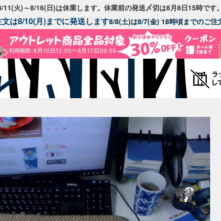
8/11(火)～8/16(日)は休業します。休業前の発送〆切は8月8日15時です
文は8/10(月)までに発送します
8/8(土)は8/7(金) 18時頃までの