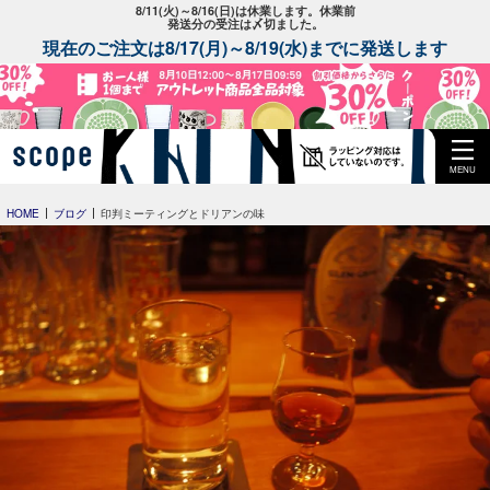
8/11(火)～8/16(日)は休業します。休業前
発送分の受注は〆切ました。
現在のご注文は8/17(月)～8/19(水)までに発送します
MENU
HOME
ブログ
印判ミーティングとドリアンの味