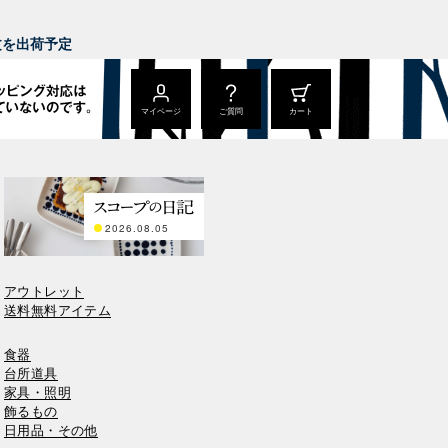
。
注文を出荷予定
マイページ
ご質問
カート
2026.08.05
アウトレット
送料無料アイテム
食器
台所道具
家具・照明
飾るもの
日用品・その他