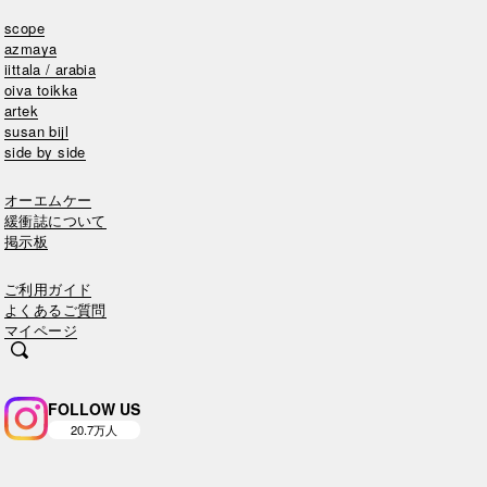
scope
azmaya
iittala / arabia
oiva toikka
artek
susan bijl
side by side
オーエムケー
緩衝誌について
掲示板
ご利用ガイド
よくあるご質問
マイページ
FOLLOW US