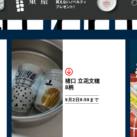
猪口 立花文穂
8柄
9月2日9:59まで