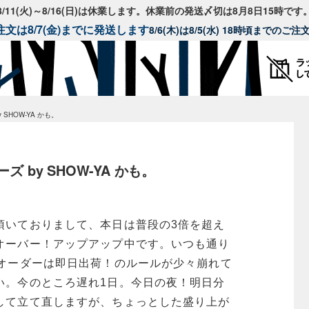
8/11(火)～8/16(日)は休業します。休業前の発送〆切は8月8日15時です
文は8/7(金)までに発送します
8/6(木)は8/5(水) 18時頃までのご
SHOW-YA かも。
 by SHOW-YA かも。
頂いておりまして、本日は普段の3倍を超え
オーバー！アップアップ中です。いつも通り
たオーダーは即日出荷！のルールが少々崩れて
い。
今のところ遅れ1日。今日の夜！明日分
して立て直しますが、ちょっとした盛り上が