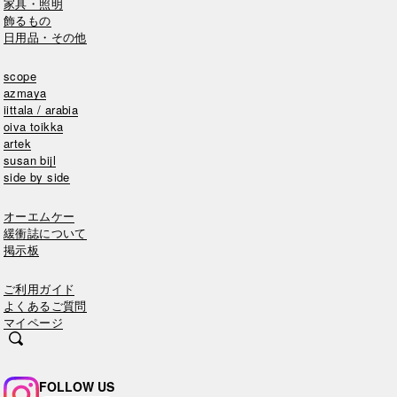
家具・照明
飾るもの
日用品・その他
scope
azmaya
iittala / arabia
oiva toikka
artek
susan bijl
side by side
オーエムケー
緩衝誌について
掲示板
ご利用ガイド
よくあるご質問
マイページ
FOLLOW US