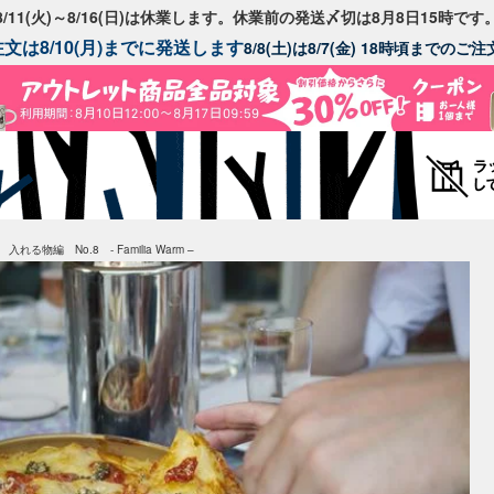
8/11(火)～8/16(日)は休業します。休業前の発送〆切は8月8日15時です
文は8/10(月)までに発送します
8/8(土)は8/7(金) 18時頃までの
物編 No.8 - Familia Warm –