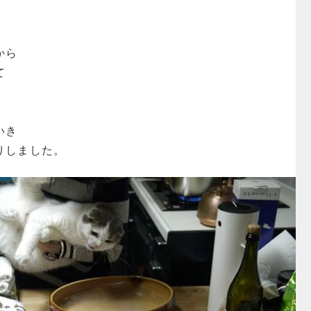
から
て
！
いき
りしました。