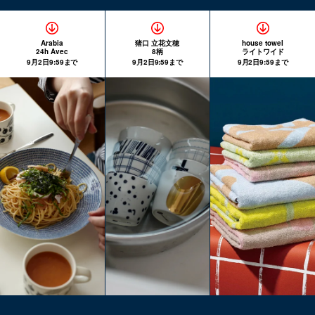
Arabia
猪口 立花文穂
house towel
24h Avec
8柄
ライトワイド
9月2日9:59まで
9月2日9:59まで
9月2日9:59まで