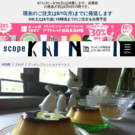
8/11(火)～8/16(日)は休業します。休業前
の発送〆切は8月8日15時です。
現在のご注文は8/10(月)までに発送します
8/8(土)は8/7(金) 18時頃までのご注文を出荷予定
MENU
HOME
ブログ
プッチンプリンとカステヘルミ