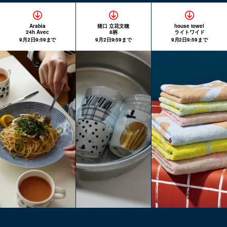
Arabia
猪口 立花文穂
house towel
24h Avec
8柄
ライトワイド
9月2日9:59まで
9月2日9:59まで
9月2日9:59まで