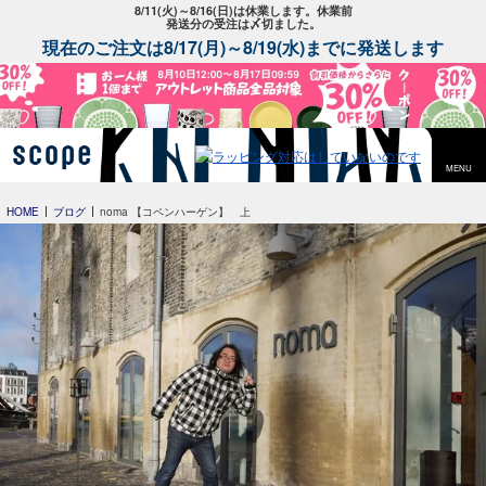
8/11(火)～8/16(日)は休業します。休業前
発送分の受注は〆切ました。
現在のご注文は8/17(月)～8/19(水)までに発送します
MENU
HOME
ブログ
noma 【コペンハーゲン】 上