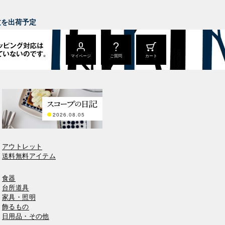
。
注文を出荷予定
マイページ
ご質問
カート
2026.08.05
アウトレット
送料無料アイテム
食器
台所道具
家具・照明
飾るもの
日用品・その他