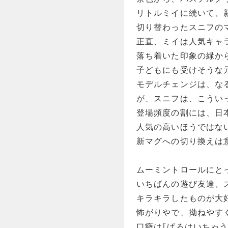
リトルミイに続いて、
切り替わったスニフの
正直、ミイは人気キャ
落ち着いた印象の緑か
子どもにも受けそうな
モデルチェンジは、な
が、スニフは、こうい
登場頻度の割には、日
人気の高いほうではな
新マグへの切り換えは
ムーミントロールにと
いちばんの遊び友達、
キラキラしたものが大
怖がりやで、拗ねやす
口癖は｢げろはいちゃう