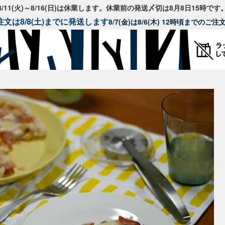
8/11(火)～8/16(日)は休業します。休業前の発送〆切は8月8日15時です
文は8/8(土)までに発送します
8/7(金)は8/6(木) 12時頃までのご