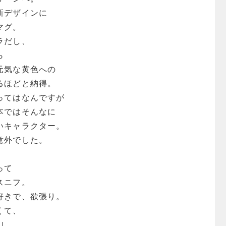
新デザインに
マグ。
ラだし、
ら
元気な黄色への
るほどと納得。
ってはなんですが
本ではそんなに
いキャラクター。
意外でした。
って
スニフ。
好きで、欲張り。
くて、
｣。