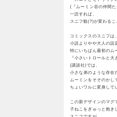
(『ムーミン谷の仲間た
一読すれば、
スニフ観(?)が変わる
コミックスのスニフは
小説よりやや大人の設
特にいちばん最初のム
『小さいトロールと大
(講談社)では、
小さな弟のような存在
ムーミンをそそのかし
ちょいワルに変身して
この新デザインのマグ
子ねこをぎゅっと抱き
スニフですが、