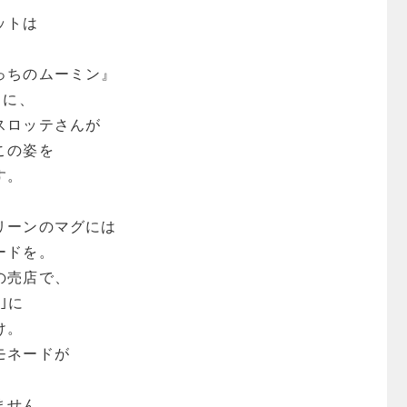
ットは
。
っちのムーミン』
スに、
スロッテさんが
この姿を
す。
リーンのマグには
ードを。
の売店で、
｣に
け。
モネードが
ません。