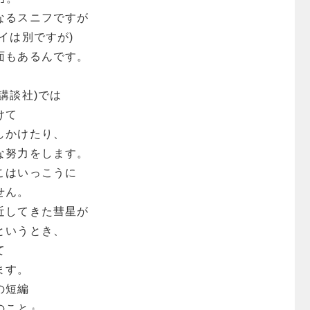
なるスニフですが
イは別ですが)
面もあるんです。
講談社)では
けて
しかけたり、
な努力をします。
こはいっこうに
せん。
近してきた彗星が
というとき、
て
ます。
の短編
のこと』