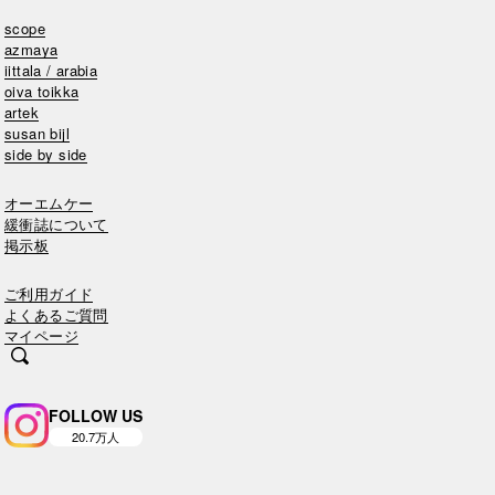
scope
azmaya
iittala / arabia
oiva toikka
artek
susan bijl
side by side
オーエムケー
緩衝誌について
掲示板
ご利用ガイド
よくあるご質問
マイページ
FOLLOW US