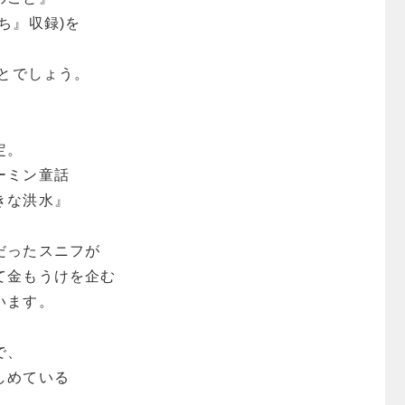
ち』収録)を
ことでしょう。
、
定。
ーミン童話
きな洪水』
だったスニフが
て金もうけを企む
います。
で、
しめている