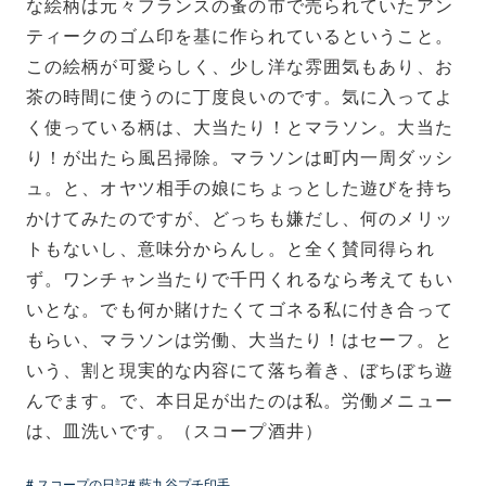
な絵柄は元々フランスの蚤の市で売られていたアン
ティークのゴム印を基に作られているということ。
この絵柄が可愛らしく、少し洋な雰囲気もあり、お
茶の時間に使うのに丁度良いのです。気に入ってよ
く使っている柄は、大当たり！とマラソン。大当た
り！が出たら風呂掃除。マラソンは町内一周ダッシ
ュ。と、オヤツ相手の娘にちょっとした遊びを持ち
かけてみたのですが、どっちも嫌だし、何のメリッ
トもないし、意味分からんし。と全く賛同得られ
ず。ワンチャン当たりで千円くれるなら考えてもい
いとな。でも何か賭けたくてゴネる私に付き合って
もらい、マラソンは労働、大当たり！はセーフ。と
いう、割と現実的な内容にて落ち着き、ぼちぼち遊
んでます。で、本日足が出たのは私。労働メニュー
は、皿洗いです。（スコープ酒井）
# スコープの日記
# 藍九谷プチ印手