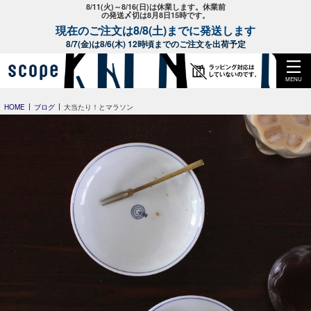
8/11(火)～8/16(日)は休業します。休業前
の発送〆切は8月8日15時です。
現在のご注文は8/8(土)までに発送します
8/7(金)は8/6(木) 12時頃までのご注文を出荷予定
MENU
HOME
ブログ
大当たり！とマラソン