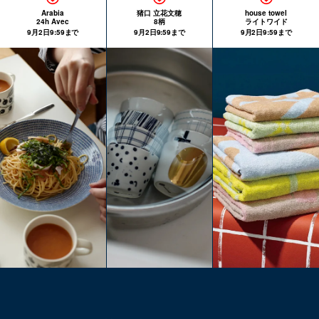
Arabia
猪口 立花文穂
house towel
24h Avec
8柄
ライトワイド
9月2日9:59まで
9月2日9:59まで
9月2日9:59まで