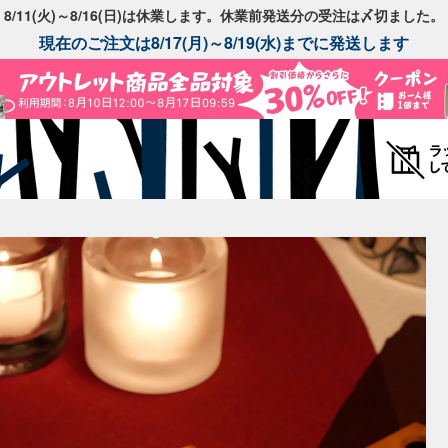
8/11(火)～8/16(日)は休業します。休業前発送分の受注は〆切ました。
現在のご注文は8/17(月)～8/19(水)までに発送します