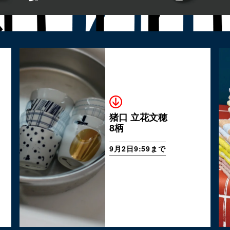
猪口 立花文穂
8柄
9月2日9:59まで