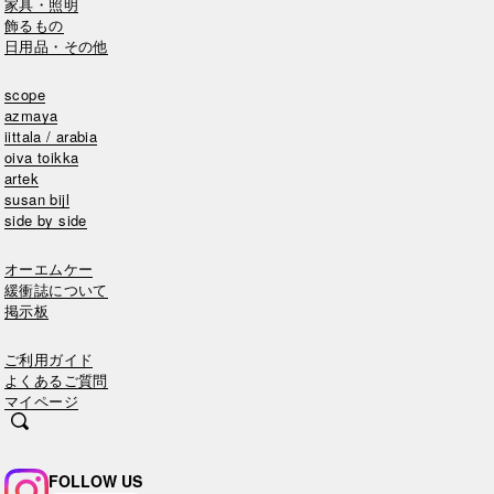
家具・照明
飾るもの
日用品・その他
scope
azmaya
iittala / arabia
oiva toikka
artek
susan bijl
side by side
オーエムケー
緩衝誌について
掲示板
ご利用ガイド
よくあるご質問
マイページ
FOLLOW US