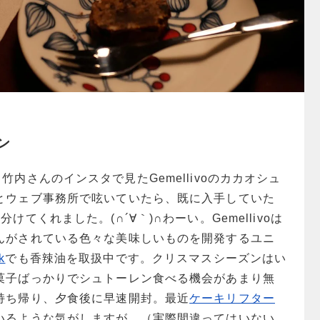
ン
竹内さんのインスタで見たGemellivoのカカオシュ
とウェブ事務所で呟いていたら、既に入手していた
分けてくれました。(∩´∀｀)∩わーい。
Gemellivoは
んがされている色々な美味しいものを開発するユニ
k
でも香辣油を取扱中です。クリスマスシーズンはい
菓子ばっかりでシュトーレン食べる機会があまり無
持ち帰り、夕食後に早速開封。最近
ケーキリフター
いるような気がしますが、（実際間違ってはいない