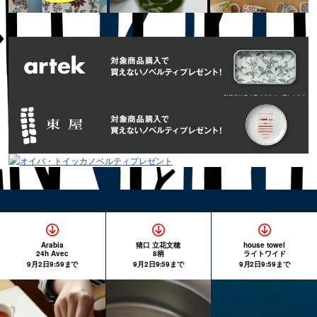
Arabia
猪口 立花文穂
house towel
24h Avec
8柄
ライトワイド
9月2日9:59まで
9月2日9:59まで
9月2日9:59まで