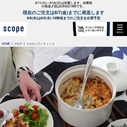
8/11(火)～8/16(日)は休業します。休業前
の発送〆切は8月8日15時です。
現在のご注文は8/7(金)までに発送します
8/6(木)は8/5(水) 18時頃までのご注文を出荷予定
MENU
HOME
ブログ
マカロニラーティッコ