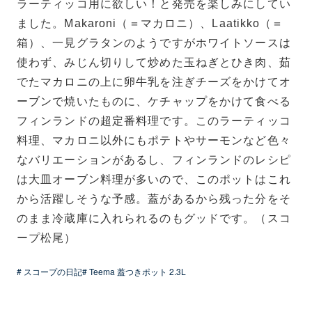
ラーティッコ用に欲しい！と発売を楽しみにしてい
ました。Makaroni（＝マカロニ）、Laatikko（＝
箱）、一見グラタンのようですがホワイトソースは
使わず、みじん切りして炒めた玉ねぎとひき肉、茹
でたマカロニの上に卵牛乳を注ぎチーズをかけてオ
ーブンで焼いたものに、ケチャップをかけて食べる
フィンランドの超定番料理です。
このラーティッコ
料理、マカロニ以外にもポテトやサーモンなど色々
なバリエーションがあるし、フィンランドのレシピ
は大皿オーブン料理が多いので、このポットはこれ
から活躍しそうな予感。蓋があるから残った分をそ
のまま冷蔵庫に入れられるのもグッドです。（スコ
ープ松尾）
# スコープの日記
# Teema 蓋つきポット 2.3L