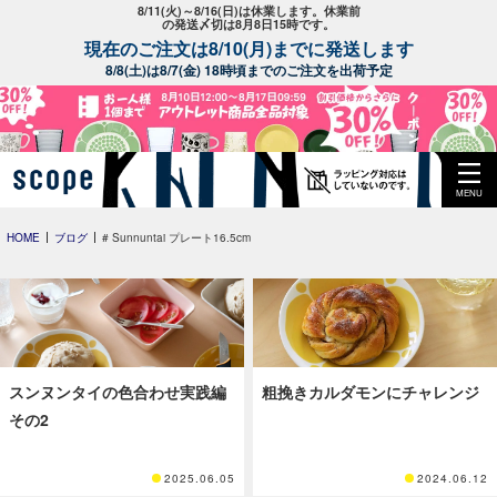
8/11(火)～8/16(日)は休業します。休業前
の発送〆切は8月8日15時です。
現在のご注文は8/10(月)までに発送します
8/8(土)は8/7(金) 18時頃までのご注文を出荷予定
MENU
HOME
ブログ
# Sunnuntai プレート16.5cm
スンヌンタイの色合わせ実践編
粗挽きカルダモンにチャレンジ
その2
2025.06.05
2024.06.12