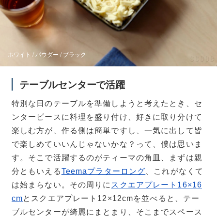
ホワイト / パウダー / ブラック
テーブルセンターで活躍
特別な日のテーブルを準備しようと考えたとき、セ
ンターピースに料理を盛り付け、好きに取り分けて
楽しむ方が、作る側は簡単ですし、一気に出して皆
で楽しめていいんじゃないかな？って、僕は思いま
す。そこで活躍するのがティーマの角皿、まずは親
分ともいえる
Teemaプラターロング
、これがなくて
は始まらない。その周りに
スクエアプレート16×16
cm
とスクエアプレート12×12cmを並べると、テー
ブルセンターが綺麗にまとまり、そこまでスペース