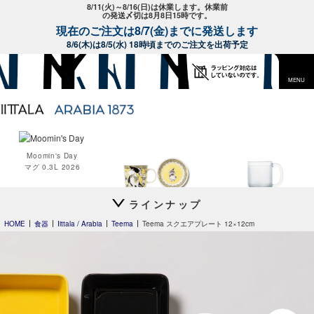
8/11(火)～8/16(日)は休業します。休業前
の発送〆切は8月8日15時です。
現在のご注文は8/7(金)までに発送します
8/6(木)は8/5(水) 18時頃までのご注文を出荷予定
MENU
Moomin's Day
マグ 0.3L 2026
ラインナップ
Moomin オペラ
Krouvi
ビアグラス 330ml
HOME
食器
Iittala / Arabia
Teema
Teema スクエアプレート 12×12cm