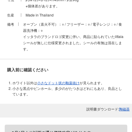
※個体差があります。
生産
Made in Thailand
備考
オーブン（直火不可）：○ / フリーザー：○ / 電子レンジ：○ / 食
器洗浄機：○
イッタラのブランドロゴ変更に伴い、商品に貼られていたiittala
シールが無しに仕様変更されました。シールの有無は混在しま
す。
購入前に確認ください
ホワイト以外は
小さなドット状の釉薬抜け
が見られます。
小さな黒点やピンホール、多少のがたつきはどれにもあり、良品とし
ています。
説明書ダウンロード:
陶磁器