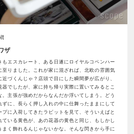
it
ワザ
きもエスカレート、ある日遂にロイヤルコペンハー
に至りました。これが家に混ざれば、北欧の雰囲気
に近づくんじゃ？店頭で目にした瞬間夢が広がり、
花器でしたが、家に持ち帰り実際に置いてみるとこ
な。主張が強めだからなんだか浮いてしまう。どう
れずに、長らく押し入れの中に仕舞ったままにして
ープに入荷してきたラビットを見て、そういえばと
れている黄色が、あの花器の黄色と同じ、もしかし
うまく飾れるんじゃないかな。そんな閃きから手に