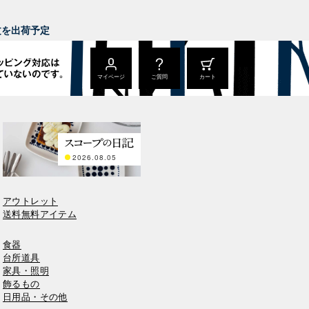
。
注文を出荷予定
マイページ
ご質問
カート
2026.08.05
アウトレット
送料無料アイテム
食器
台所道具
家具・照明
飾るもの
日用品・その他