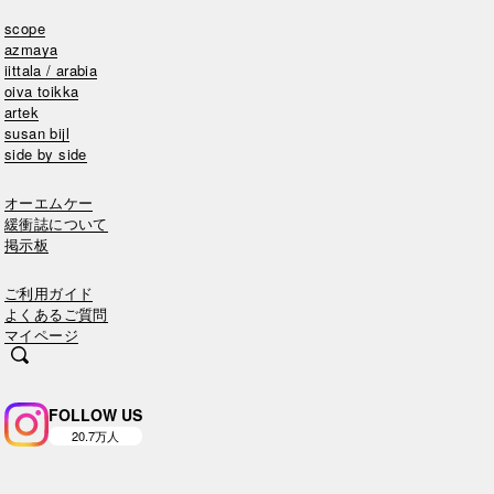
scope
azmaya
iittala / arabia
oiva toikka
artek
susan bijl
side by side
オーエムケー
緩衝誌について
掲示板
ご利用ガイド
よくあるご質問
マイページ
FOLLOW US