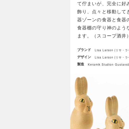
て佇まいが、完全に好
飾り、点々と移動して
器ゾーンの食器と食器
食器棚の守り神のよう
ます。（スコープ酒井
ブランド
Lisa Larson (リサ・
デザイン
Lisa Larson (リサ・
製造
Keramik Studion Gu