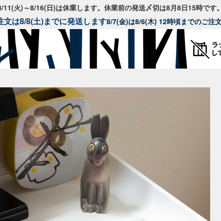
8/11(火)～8/16(日)は休業します。休業前の発送〆切は8月8日15時です
文は8/8(土)までに発送します
8/7(金)は8/6(木) 12時頃までのご