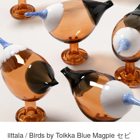
iittala / Birds by Toikka Blue Magpie セビ