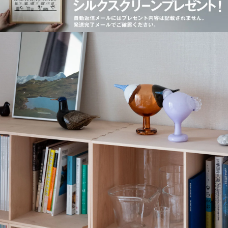
Annual Bird 2026
Annual Bird 2025
Annual Bird 2023
Lakla セビリアオレンジ
Oriol ライトライラック
Blue Charadrius
Annual Bird 2022
Crake copper