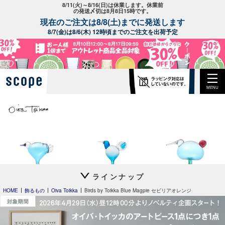
8/11(火)～8/16(日)は休業します。休業前
の発送〆切は8月8日15時です。
現在のご注文は8/8(土)までに発送します
8/7(金)は8/6(木) 12時頃までのご注文を出荷予定
MENU
ラインナップ
Leppainen スカイブル
Anoターコイズ
Festive Kiwi
ー
HOME
飾るもの
Oiva Toikka
Birds by Toikka Blue Magpie セビリアオレンジ