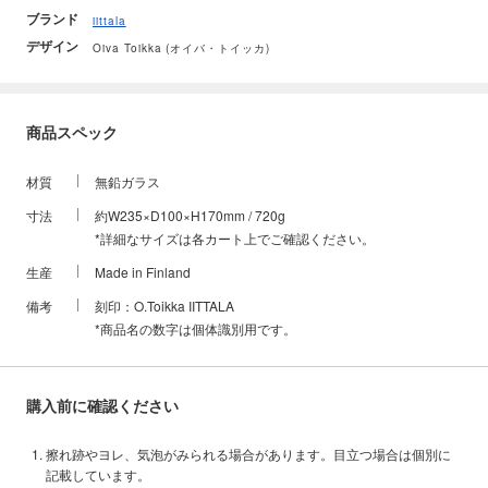
ブランド
iittala
デザイン
Oiva Toikka (オイバ・トイッカ)
商品スペック
材質
無鉛ガラス
寸法
約W235×D100×H170mm / 720g
*詳細なサイズは各カート上でご確認ください。
生産
Made in Finland
備考
刻印：O.Toikka IITTALA
*商品名の数字は個体識別用です。
購入前に確認ください
擦れ跡やヨレ、気泡がみられる場合があります。目立つ場合は個別に
記載しています。